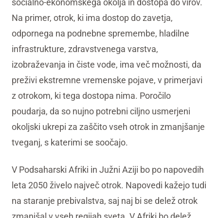
socialno-ekonomskega okolja in dostopa do virov.
Na primer, otrok, ki ima dostop do zavetja,
odpornega na podnebne spremembe, hladilne
infrastrukture, zdravstvenega varstva,
izobraževanja in čiste vode, ima več možnosti, da
preživi ekstremne vremenske pojave, v primerjavi
z otrokom, ki tega dostopa nima. Poročilo
poudarja, da so nujno potrebni ciljno usmerjeni
okoljski ukrepi za zaščito vseh otrok in zmanjšanje
tveganj, s katerimi se soočajo.
V Podsaharski Afriki in Južni Aziji bo po napovedih
leta 2050 živelo največ otrok. Napovedi kažejo tudi
na staranje prebivalstva, saj naj bi se delež otrok
zmanjšal v vseh regijah sveta. V Afriki bo delež