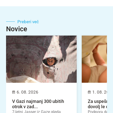
Preberi več
Novice
6. 08. 2026
1. 08. 202
V Gazi najmanj 300 ubitih
Za uspešno 
otrok v zad...
dovolj le odl
7-letni Jasser iz Gaze gleda
Podpora dojen