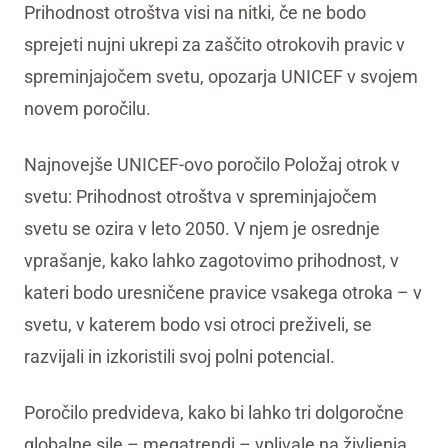
Prihodnost otroštva visi na nitki, če ne bodo
sprejeti nujni ukrepi za zaščito otrokovih pravic v
spreminjajočem svetu, opozarja UNICEF v svojem
novem poročilu.
Najnovejše UNICEF-ovo poročilo Položaj otrok v
svetu: Prihodnost otroštva v spreminjajočem
svetu se ozira v leto 2050. V njem je osrednje
vprašanje, kako lahko zagotovimo prihodnost, v
kateri bodo uresničene pravice vsakega otroka – v
svetu, v katerem bodo vsi otroci preživeli, se
razvijali in izkoristili svoj polni potencial.
Poročilo predvideva, kako bi lahko tri dolgoročne
globalne sile – megatrendi – vplivale na življenja