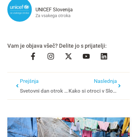
UNICEF Slovenija
Za vsakega otroka
Vam je objava všeč? Delite jo s prijatelji:
Prejšnja
Naslednja
Svetovni dan otrok v znamenju duševnega zdravja
Kako si otroci v Sloveniji predstavljajo svet čez 35 let?