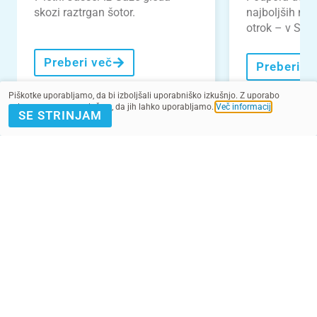
skozi raztrgan šotor.
najboljših nal
otrok – v Slove
Preberi več
Preberi v
Piškotke uporabljamo, da bi izboljšali uporabniško izkušnjo. Z uporabo
spletnega mesta soglašate, da jih lahko uporabljamo.
Več informacij
.
SE STRINJAM
VEČ NOVIC
POMAGAJ Z
PRIJAVA E-
DONACIJO
NOVICE