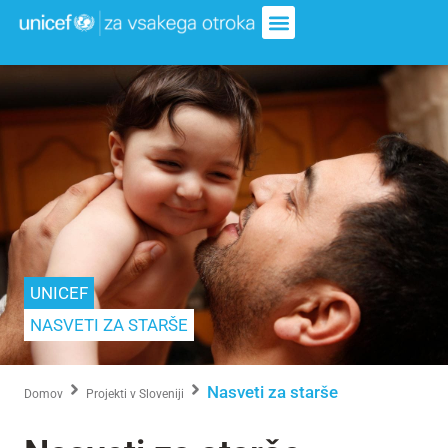
UNICEF
NASVETI ZA STARŠE
Nasveti za starše
Domov
Projekti v Sloveniji