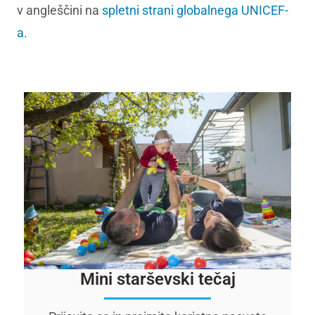
v angleščini na
spletni strani globalnega UNICEF-
a
.
Mini starševski tečaj