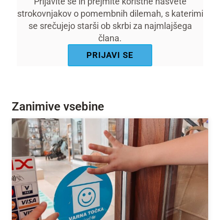
Prijavite se in prejmite koristne nasvete
strokovnjakov o pomembnih dilemah, s katerimi
se srečujejo starši ob skrbi za najmlajšega
člana.
PRIJAVI SE
Zanimive vsebine