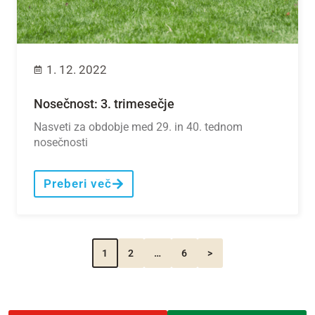
1. 12. 2022
Nosečnost: 3. trimesečje
Nasveti za obdobje med 29. in 40. tednom
nosečnosti
Preberi več
1
2
…
6
>