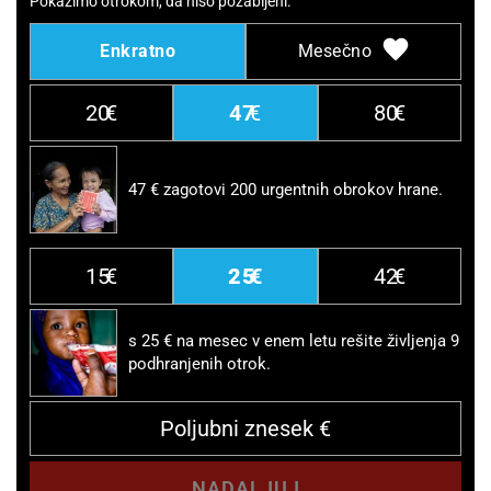
Pokažimo otrokom, da niso pozabljeni.
Enkratno
Mesečno
20
47
80
47 € zagotovi 200 urgentnih obrokov hrane.
15
25
42
s 25 € na mesec v enem letu rešite življenja 9
podhranjenih otrok.
NADALJUJ