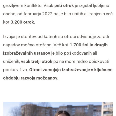
grozljivem konfliktu. Vsak
peti otrok
je izgubil ljubljeno
osebo, od februarja 2022 pa je bilo ubitih ali ranjenih več
kot
3.200 otrok.
Izvajanje storitev, od katerih so otroci odvisni, je zaradi
napadov močno oteženo. Več kot
1.700 šol in drugih
izobraževalnih ustan
ov
je bilo poškodovanih ali
uničenih,
vsak tretji otrok
pa ne more redno obiskovati
pouka v živo.
Otroci zamujajo izobraževanje v ključnem
obdobju razvoja možganov.