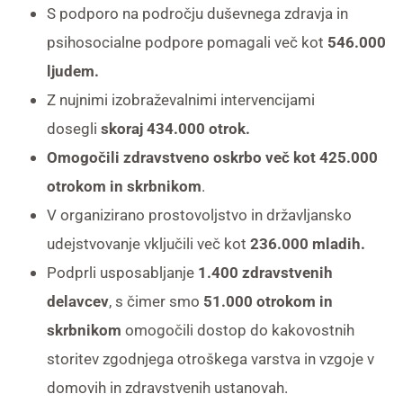
S podporo na področju duševnega zdravja in
psihosocialne podpore pomagali več kot
546.000
ljudem.
Z nujnimi izobraževalnimi intervencijami
dosegli
skoraj 434.000 otrok.
Omogočili zdravstveno oskrbo več kot 425.000
otrokom in skrbnikom
.
V organizirano prostovoljstvo in državljansko
udejstvovanje vključili več kot
236.000 mladih.
Podprli usposabljanje
1.400 zdravstvenih
delavcev
, s čimer smo
51.000 otrokom in
skrbnikom
omogočili dostop do kakovostnih
storitev zgodnjega otroškega varstva in vzgoje v
domovih in zdravstvenih ustanovah.