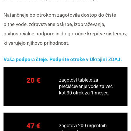
Natančneje bo otrokom zagotovila dostop do čiste
pitne vode, zdravstvene oskrbe, izobraževanja,
psihosocialne podpore in dolgoročne krepitve sistemov,
ki varujejo njihovo prihodnost.
Vaša podpora šteje. Podprite otroke v Ukrajini ZDAJ.
20 €
zagotovi tablete za
prečiščevanje vode za več
kot 30 otrok za 1 mesec.
47 €
zagotovi 200 urgentnih