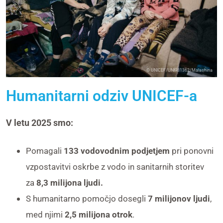
© UNICEF/UNI981362/Malashina
Humanitarni odziv UNICEF-a
V letu 2025 smo:
Pomagali
133 vodovodnim podjetjem
pri ponovni
vzpostavitvi oskrbe z vodo in sanitarnih storitev
za
8,3 milijona ljudi.
S humanitarno pomočjo dosegli
7 milijonov ljudi
,
med njimi
2,5 milijona otrok
.