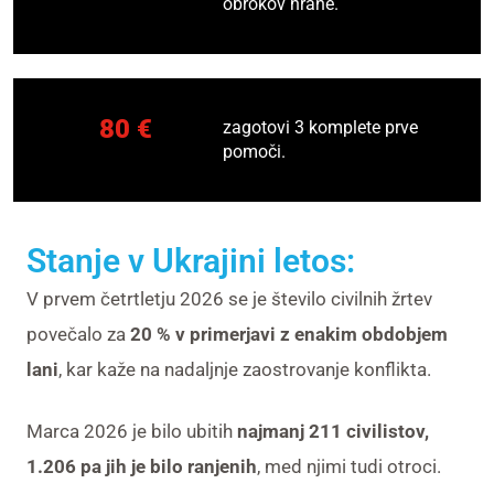
obrokov hrane.
80 €
zagotovi 3 komplete prve
pomoči.
Stanje v Ukrajini letos:
V prvem četrtletju 2026 se je število civilnih žrtev
povečalo za
20 % v primerjavi z enakim obdobjem
lani
, kar kaže na nadaljnje zaostrovanje konflikta.
Marca 2026 je bilo ubitih
najmanj 211 civilistov,
1.206 pa jih je bilo ranjenih
, med njimi tudi otroci.