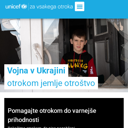
Vojna v Ukrajini
otrokom jemlje otroštvo
Pomagajte otrokom do varnejše
prihodnosti