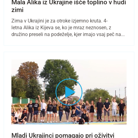
Mala Alika iz Ukrajine išče toplino v hudi
zimi
Zima v Ukrajini je za otroke izjemno kruta. 4-
letna Alika iz Kijeva se, ko je mraz neznosen, z
družino preseli na podeželje, kjer imajo vsaj peč na...
Mladi Ukrajinci pomagajo pri oživitvi