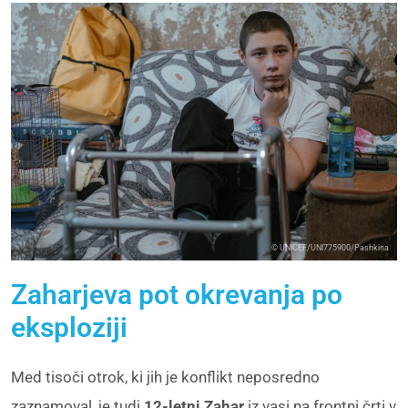
© UNICEF/UNI775900/Pashkina
Zaharjeva pot okrevanja po
eksploziji
Med tisoči otrok, ki jih je konflikt neposredno
zaznamoval, je tudi
12-letni Zahar
iz vasi na frontni črti v