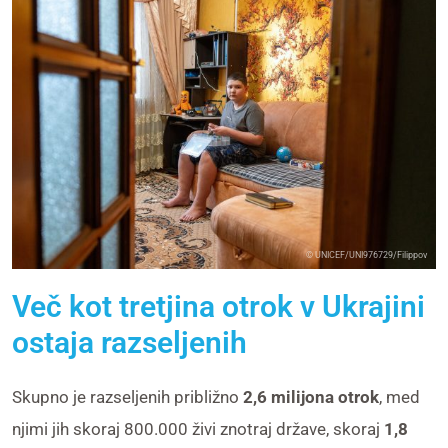
© UNICEF/UNI976729/Filippov
Več kot tretjina otrok v Ukrajini
ostaja razseljenih
Skupno je razseljenih približno
2,6 milijona otrok
, med
njimi jih skoraj 800.000 živi znotraj države, skoraj
1,8