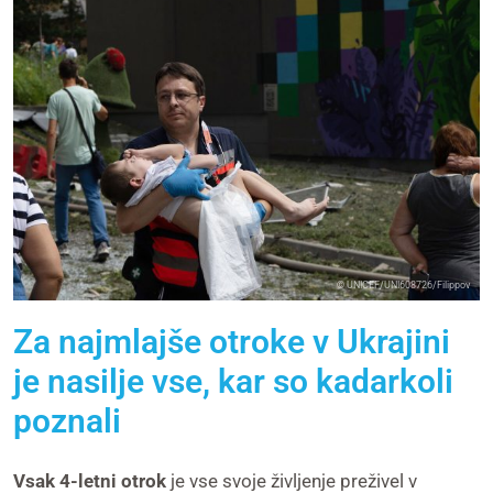
© UNICEF/UNI608726/Filippov
Za najmlajše otroke v Ukrajini
je nasilje vse, kar so kadarkoli
poznali
Vsak 4-letni otrok
je vse svoje življenje preživel v