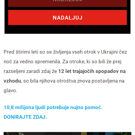
NADALJUJ
Pred štirimi leti so se življenja vseh otrok v Ukrajini čez
noč za vedno
spremenila
. Za otroke, ki so bili že prej
razseljeni zaradi zdaj že
1
2 let trajajočih spopadov na
vzhodu
, so bila njihova otroštva znova postavljena na
glavo.
10,8
milijona
ljudi
potrebuje nujno pomoč
.
DONIRAJTE ZDAJ
.