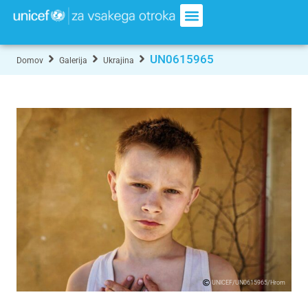
UN0615965
Domov
Galerija
Ukrajina
UNICEF/UN0615965/Hrom