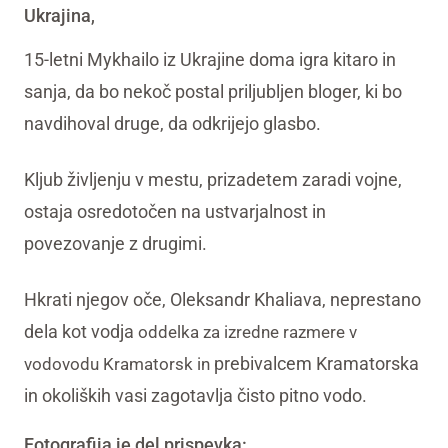
Ukrajina
,
15-letni Mykhailo iz Ukrajine doma igra kitaro in
sanja, da bo nekoč postal priljubljen bloger, ki bo
navdihoval druge, da odkrijejo glasbo.
Kljub življenju v mestu, prizadetem zaradi vojne,
ostaja osredotočen na ustvarjalnost in
povezovanje z drugimi.
Hkrati njegov oče, Oleksandr Khaliava, neprestano
dela kot vodja
oddelka za izredne razmere
v
prebivalcem Kramatorska
vodovodu
Kramator
sk in
in okoliških vasi zagotavlja čisto pitno vodo.
Fotografija je del prispevka: