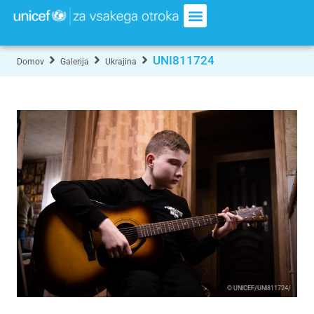
UNI811724
Domov
Galerija
Ukrajina
© UNICEF/UNI811724/