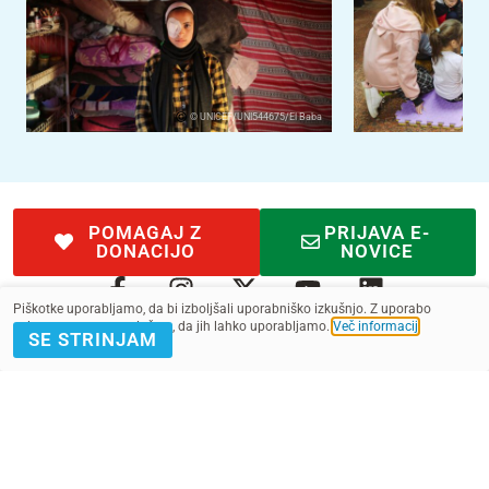
© UNICEF/UNI544675/El Baba
POMAGAJ Z
PRIJAVA E-
DONACIJO
NOVICE
Piškotke uporabljamo, da bi izboljšali uporabniško izkušnjo. Z uporabo
spletnega mesta soglašate, da jih lahko uporabljamo.
Več informacij
.
SE STRINJAM
Kontakt
Pogoji
SMS pogoji
Zasebnost
2022 - 2025. Vse pravice pridržane.