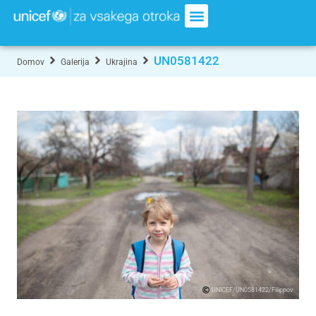
UN0581422
Domov
Galerija
Ukrajina
UNICEF/UN0581422/Filippov