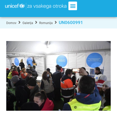
UN0600991
Domov
Galerija
Romunija
UNICEF/UN0600991/Nicodim