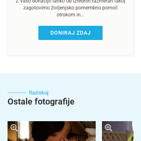
Z vašo donacijo lahko ob izrednih razmerah takoj
zagotovimo življenjsko pomembno pomoč
otrokom in...
DONIRAJ ZDAJ
Raziskuj
Ostale fotografije