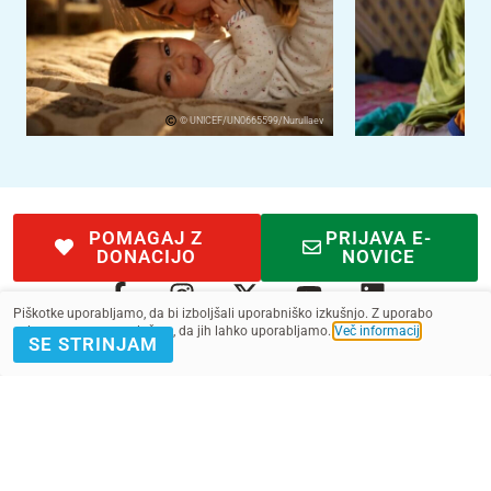
© UNICEF/UN0665599/Nurullaev
POMAGAJ Z
PRIJAVA E-
DONACIJO
NOVICE
Piškotke uporabljamo, da bi izboljšali uporabniško izkušnjo. Z uporabo
spletnega mesta soglašate, da jih lahko uporabljamo.
Več informacij
.
SE STRINJAM
Kontakt
Pogoji
SMS pogoji
Zasebnost
2022 - 2025. Vse pravice pridržane.