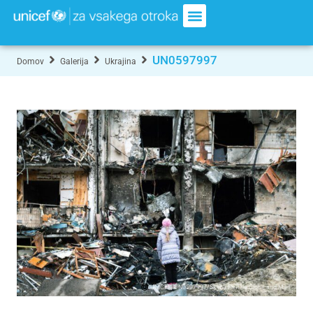
UN0597997
Domov
Galerija
Ukrajina
UNICEF/UN0597997/Skyba for The Globe and Mail