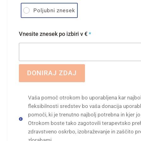
Poljubni znesek
Vnesite znesek po izbiri v €
*
DONIRAJ ZDAJ
Vaša pomoč otrokom bo uporabljena kar najbolj
fleksibilnosti sredstev bo vaša donacija uporabl
pomoči, ki je trenutno najbolj potrebna in kjer jo
Otrokom boste tako zagotovili terapevtsko preh
zdravstveno oskrbo, izobraževanje in zaščito pr
zlorabami.