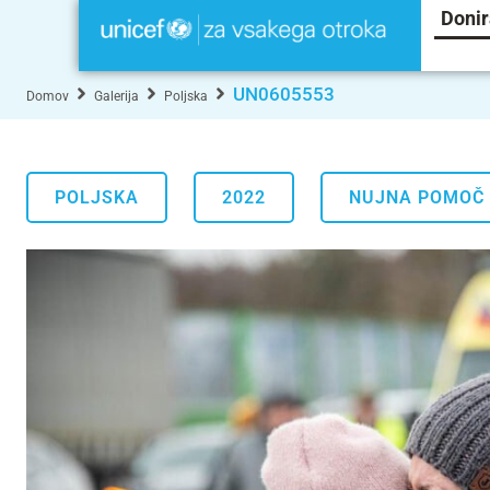
Donir
UN0605553
Domov
Galerija
Poljska
POLJSKA
2022
NUJNA POMOČ