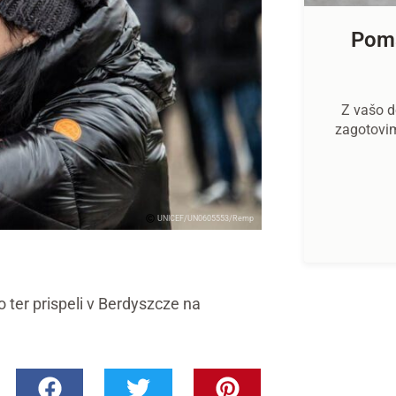
Poma
Z vašo d
zagotovi
UNICEF/UN0605553/Remp
no ter prispeli v Berdyszcze na