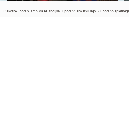
Piškotke uporabljamo, da bi izboljšali uporabniško izkušnjo. Z uporabo spletne
UNICEF/UN06840/Sanadiki
UNICEF/UN0609803/
POMAGAJ Z DONACIJO
PR