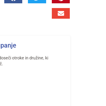
upanje
seči otroke in družine, ki
č.