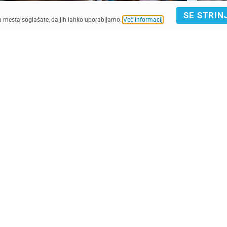
SE STRIN
ga mesta soglašate, da jih lahko uporabljamo.
Več informacij
.
UNICEF/UN0797284/Amadou Diadie Samassekou
© UNICEF/UNI633745/Andriantsoarana
IJAVA E-NOVICE