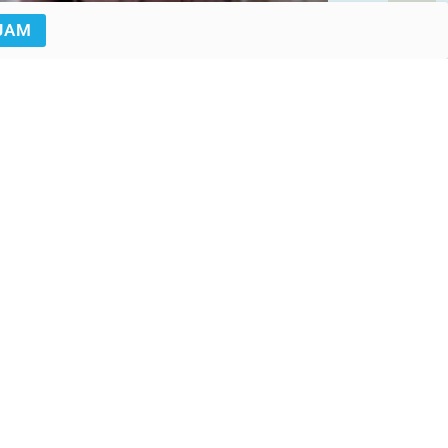
JAM
UNICEF/UN0660908/Bidel
UNICEF/UN0278454/Herwig