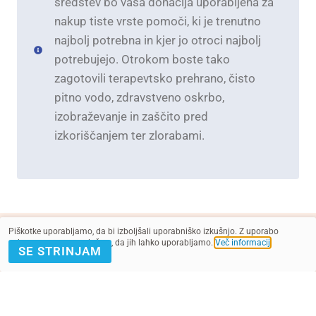
sredstev bo vaša donacija uporabljena za
nakup tiste vrste pomoči, ki je trenutno
najbolj potrebna in kjer jo otroci najbolj
potrebujejo. Otrokom boste tako
zagotovili terapevtsko prehrano, čisto
pitno vodo, zdravstveno oskrbo,
izobraževanje in zaščito pred
izkoriščanjem ter zlorabami.
Piškotke uporabljamo, da bi izboljšali uporabniško izkušnjo. Z uporabo
spletnega mesta soglašate, da jih lahko uporabljamo.
Več informacij
.
SE STRINJAM
Preberi več
Nasveti za starše