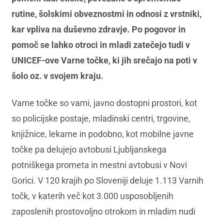
rutine, šolskimi obveznostmi in odnosi z vrstniki,
kar vpliva na duševno zdravje. Po pogovor in
pomoč se lahko otroci in mladi zatečejo tudi v
UNICEF-ove Varne točke, ki jih srečajo na poti v
šolo oz. v svojem kraju.
Varne točke so varni, javno dostopni prostori, kot
so policijske postaje, mladinski centri, trgovine,
knjižnice, lekarne in podobno, kot mobilne javne
točke pa delujejo avtobusi Ljubljanskega
potniškega prometa in mestni avtobusi v Novi
Gorici. V 120 krajih po Sloveniji deluje 1.113 Varnih
točk, v katerih več kot 3.000 usposobljenih
zaposlenih prostovoljno otrokom in mladim nudi