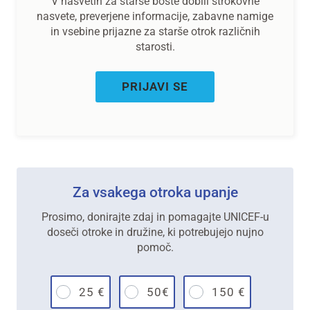
V nasvetih za starše boste dobili strokovne
nasvete, preverjene informacije, zabavne namige
in vsebine prijazne za starše otrok različnih
starosti.
PRIJAVI SE
Za vsakega otroka upanje
Prosimo, donirajte zdaj in pomagajte UNICEF-u
doseči otroke in družine, ki potrebujejo nujno
pomoč.
25 €
50€
150 €