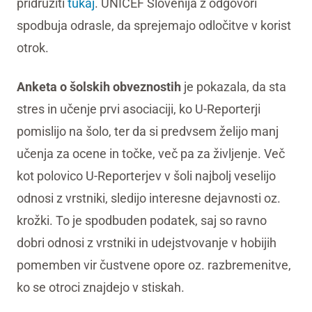
pridružiti
tukaj
. UNICEF Slovenija z odgovori
spodbuja odrasle, da sprejemajo odločitve v korist
otrok.
Anketa o šolskih obveznostih
je pokazala, da sta
stres in učenje prvi asociaciji, ko U-Reporterji
pomislijo na šolo, ter da si predvsem želijo manj
učenja za ocene in točke, več pa za življenje. Več
kot polovico U-Reporterjev v šoli najbolj veselijo
odnosi z vrstniki, sledijo interesne dejavnosti oz.
krožki. To je spodbuden podatek, saj so ravno
dobri odnosi z vrstniki in udejstvovanje v hobijih
pomemben vir čustvene opore oz. razbremenitve,
ko se otroci znajdejo v stiskah.