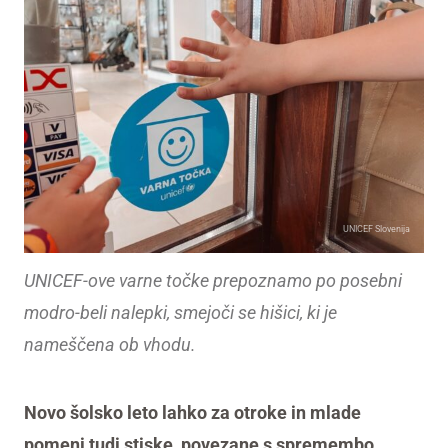
UNICEF Slovenija
UNICEF-ove varne točke prepoznamo po posebni
modro-beli nalepki, smejoči se hišici, ki je
nameščena ob vhodu.
Novo šolsko leto lahko za otroke in mlade
pomeni tudi stiske, povezane s spremembo