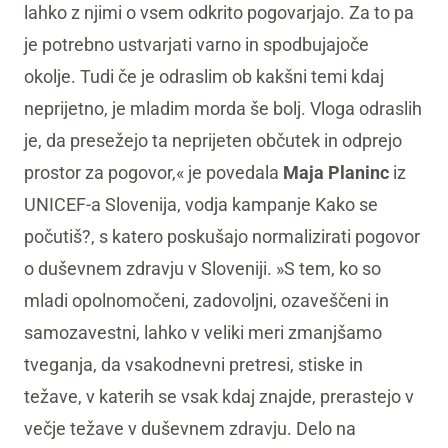
lahko z njimi o vsem odkrito pogovarjajo. Za to pa
je potrebno ustvarjati varno in spodbujajoče
okolje. Tudi če je odraslim ob kakšni temi kdaj
neprijetno, je mladim morda še bolj. Vloga odraslih
je, da presežejo ta neprijeten občutek in odprejo
prostor za pogovor,« je povedala
Maja Planinc
iz
UNICEF-a Slovenija, vodja kampanje Kako se
počutiš?, s katero poskušajo normalizirati pogovor
o duševnem zdravju v Sloveniji. »S tem, ko so
mladi opolnomočeni, zadovoljni, ozaveščeni in
samozavestni, lahko v veliki meri zmanjšamo
tveganja, da vsakodnevni pretresi, stiske in
težave, v katerih se vsak kdaj znajde, prerastejo v
večje težave v duševnem zdravju. Delo na