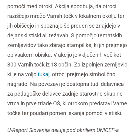
pomoči med otroki. Akcija spodbuja, da otroci
raziščejo mrežo Varnih točk v lokalnem okolju ter
jih obiščejo in spoznajo še preden se znajdejo v
dejanski stiski ali težavah. S pomočjo tematskih
zemljevidov tako zbirajo štampiljke, ki jih prejmejo
ob vsakem obisku. V akcijo je vključenih več kot
300 Varnih točk iz 13 občin. Za izpolnjen zemljevid,
ki je na voljo
tukaj
, otroci prejmejo simbolično
nagrado. Na povezavi je dostopna tudi delavnica
za pedagoške delavce zadnje starostne skupine
vrtca in prve triade OŠ, ki otrokom predstavi Varne
točke ter poudari pomen iskanja pomoči v stiski.
U-Report Slovenija deluje pod okriljem UNICEF-a