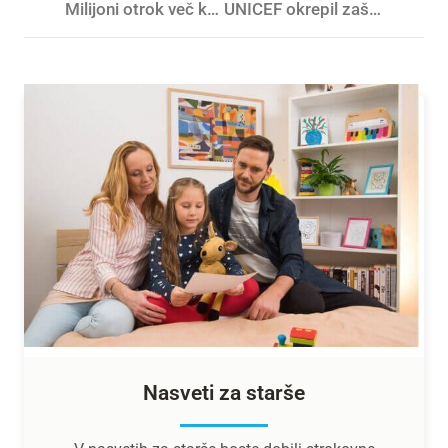
Milijoni otrok več kot polovico leta preživijo na temperaturah nad 35 °C
UNICEF okrepil zaščito otrok pred izbruhom mpox v DR Kongu
Nasveti za starše