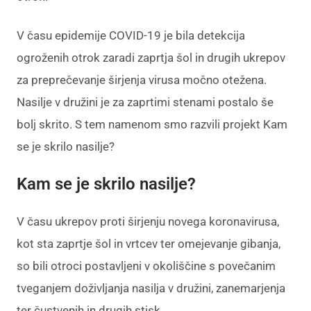
V času epidemije COVID-19 je bila detekcija
ogroženih otrok zaradi zaprtja šol in drugih ukrepov
za preprečevanje širjenja virusa močno otežena.
Nasilje v družini je za zaprtimi stenami postalo še
bolj skrito. S tem namenom smo razvili projekt Kam
se je skrilo nasilje?
Kam se je skrilo nasilje?
V času ukrepov proti širjenju novega koronavirusa,
kot sta zaprtje šol in vrtcev ter omejevanje gibanja,
so bili otroci postavljeni v okoliščine s povečanim
tveganjem doživljanja nasilja v družini, zanemarjenja
ter čustvenih in drugih stisk.