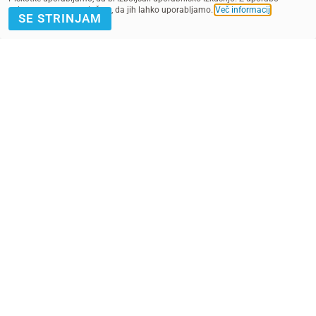
spletnega mesta soglašate, da jih lahko uporabljamo.
Več informacij
.
SE STRINJAM
UNICEF-ov projekt Kam se je skrilo nasilje? je
sofinanciran iz Programa ACF v Sloveniji, ki je podprt
s strani finančnega mehanizma EGP.
POMAGAJ Z
PRIJAVA E-
DONACIJO
NOVICE
Kontakt
Pogoji
SMS pogoji
Zasebnost