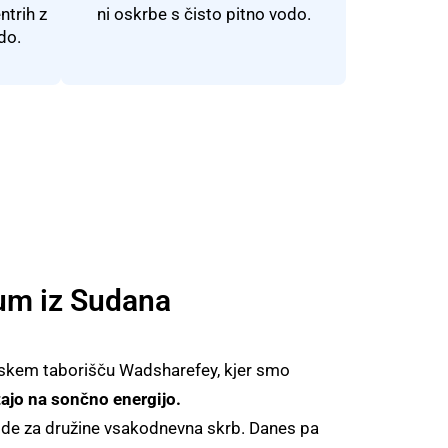
ntrih z
ni oskrbe s
čisto
pitno vodo.
do.
oum iz Sudana
nskem taborišču
Wadsharefey
, kjer smo
ajo na sončno energijo.
vode za družine vsakodnevna skrb. Danes pa