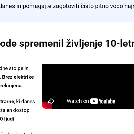
danes in pomagajte zagotoviti čisto pitno vodo naj
ode spremenil življenje 10-letn
dne stolpe in
.
Brez elektrike
rekinjena.
trarne
, ki danes
 stalen dostop
0 ljudi
.