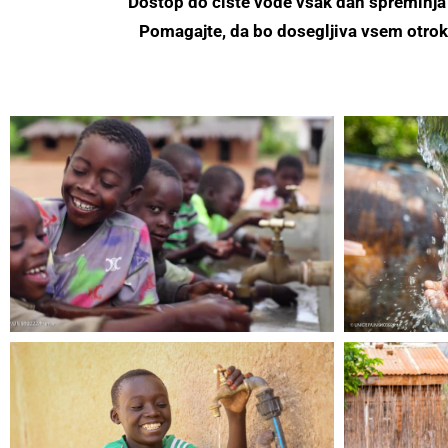
Dostop do čiste vode vsak dan spreminja ž
Pomagajte, da bo dosegljiva vsem otro