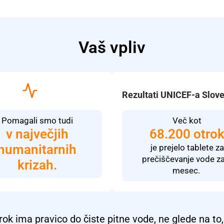
Vaš vpliv
Rezultati UNICEF-a Slove
Pomagali smo tudi
Več kot
v največjih
68.200 otro
humanitarnih
je prejelo
tablete za
prečiščevanje vode
z
krizah.
mesec.
ok ima pravico do čiste pitne vode, ne glede na to, 