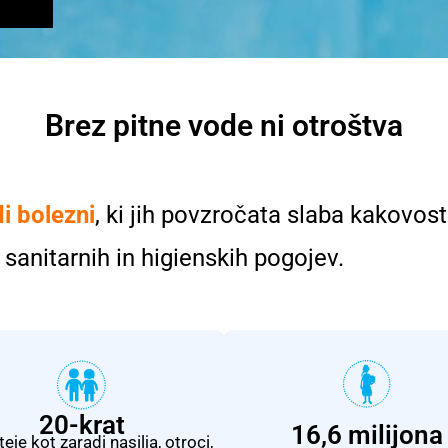
Brez pitne vode ni otroštva
i bolezni
, ki jih povzročata slaba kakovo
 sanitarnih in higienskih pogojev.
20-krat
16,6 milijona
je kot zaradi nasilja, otroci,