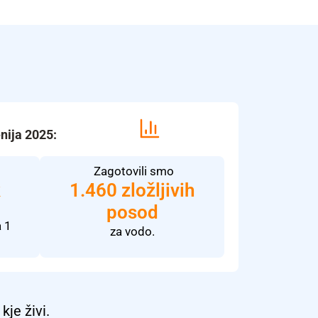
nija 2025:
Z
agotovili smo
k
1.460 zložljivih
posod
a
1
za vodo.
kje živi.