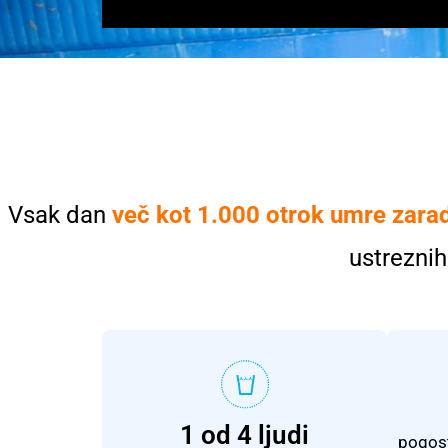
Vsak dan
več kot 1.000 otrok
umre zarad
ustreznih
1 od 4 ljudi
pogoste