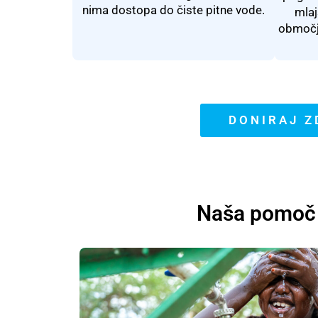
nima dostopa do čiste pitne vode.
mlaj
območj
DONIRAJ Z
Naša pomoč j