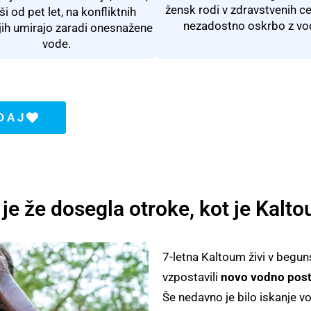
žensk rodi v zdravstvenih ce
ši od pet let, na konfliktnih
nezadostno oskrbo z vo
ih umirajo zaradi onesnažene
vode.
DAJ
e že dosegla otroke, kot je Kalt
7-letna
Kaltoum
živi v begu
vzpostavili
novo vodno post
Še nedavno je bilo iskanje 