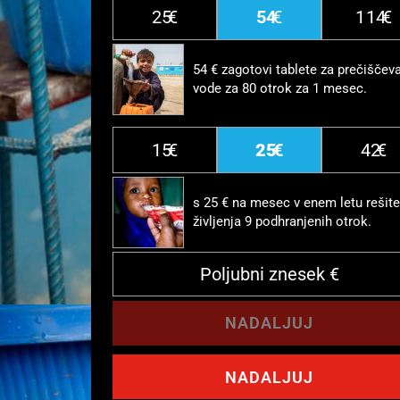
25
54
114
54 € zagotovi tablete za prečiščev
vode za 80 otrok za 1 mesec.
15
25
42
s 25 € na mesec v enem letu rešite
življenja 9 podhranjenih otrok.
NADALJUJ
NADALJUJ