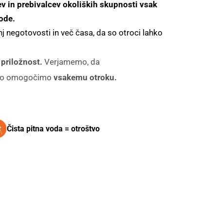
 in prebivalcev okoliških skupnosti vsak
vode
.
 negotovosti in več časa, da so otroci lahko
 priložnost.
Verjamemo, da
odo omogočimo
vsakemu otroku.
Čista pitna voda = otroštvo