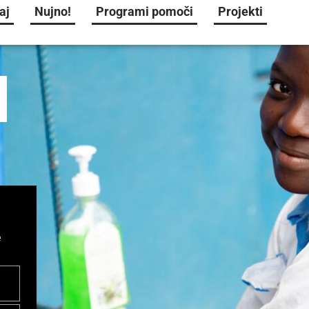
aj
Nujno!
Programi pomoči
Projekti
e