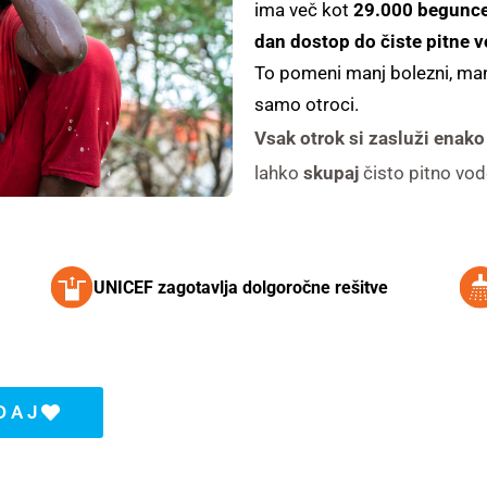
ima več kot
29.000 beguncev
dan dostop do čiste pitne 
To pomeni manj bolezni, manj
samo otroci.
Vsak otrok si zasluži enako
lahko
skupaj
čisto pitno v
UNICEF zagotavlja dolgoročne rešitve
DAJ