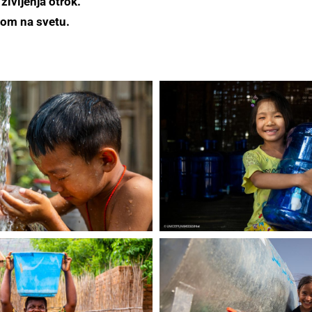
ivljenja otrok.
kom na svetu.