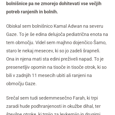
bolnišnice pa ne zmorejo dohitevati vse večjih
potreb ranjenih in bolnih.
Obiskal sem bolnišnico Kamal Adwan na severu
Gaze. To je še edina delujoča pediatrična enota na
tem območju. Videl sem majhno dojenčico Šamo,
staro le nekaj mesecev, ki so jo zadeli šrapneli.
Ona in njena mati sta edini preživeli napad. To je
presenetljiv opomin na tisoče in tisoče otrok, ki so
bili v zadnjih 11 mesecih ubiti ali ranjeni na
območju Gaze.
Srečal sem tudi sedemmesečno Farah, ki trpi
zaradi hude podhranjenosti in okužbe dihal, ter
številne otroke, ki trpijo za levkemijo in drugimi