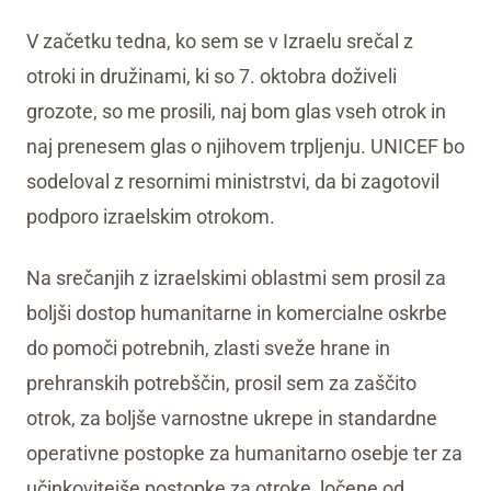
V začetku tedna, ko sem se v Izraelu srečal z
otroki in družinami, ki so 7. oktobra doživeli
grozote, so me prosili, naj bom glas vseh otrok in
naj prenesem glas o njihovem trpljenju. UNICEF bo
sodeloval z resornimi ministrstvi, da bi zagotovil
podporo izraelskim otrokom.
Na srečanjih z izraelskimi oblastmi sem prosil za
boljši dostop humanitarne in komercialne oskrbe
do pomoči potrebnih, zlasti sveže hrane in
prehranskih potrebščin, prosil sem za zaščito
otrok, za boljše varnostne ukrepe in standardne
operativne postopke za humanitarno osebje ter za
učinkovitejše postopke za otroke, ločene od