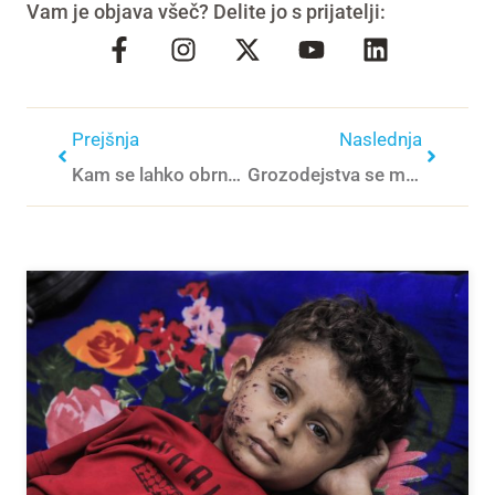
Vam je objava všeč? Delite jo s prijatelji:
Prejšnja
Naslednja
Kam se lahko obrneš, ko si v stiski oz. v težavah, ko potrebuješ pogovor in pomoč?
Grozodejstva se morajo končati