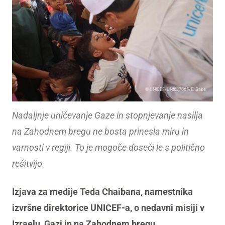
© UNICEF/UNI637065/El Baba
Nadaljnje uničevanje Gaze in stopnjevanje nasilja
na Zahodnem bregu ne bosta prinesla miru in
varnosti v regiji. To je mogoče doseči le s politično
rešitvijo.
Izjava za medije Teda Chaibana,
namestnika
izvršne direktorice UNICEF-a, o nedavni misiji v
Izraelu, Gazi in na Zahodnem bregu