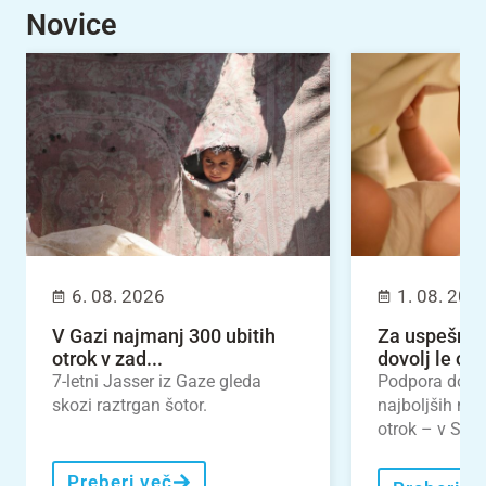
Novice
6. 08. 2026
1. 08. 202
V Gazi najmanj 300 ubitih
Za uspešno 
otrok v zad...
dovolj le odl
7-letni Jasser iz Gaze gleda
Podpora dojen
skozi raztrgan šotor.
najboljših nal
otrok – v Slove
Preberi več