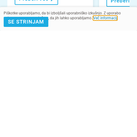
Preberi v
Piškotke uporabljamo, da bi izboljšali uporabniško izkušnjo. Z uporabo
spletnega mesta soglašate, da jih lahko uporabljamo.
Več informacij
.
SE STRINJAM
VEČ NOVIC
POMAGAJ Z
PRIJAVA E-
DONACIJO
NOVICE
Kontakt
Pogoji
SMS pogoji
Zasebnost
2022 - 2025. Vse pravice pridržane.