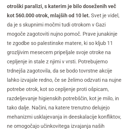
otroški paralizi, s katerim je bilo doseženih več
kot 560.000 otrok, mlajših od 10 let.
Svet je videl,
da je s skupnimi močmi tudi otrokom v Gazi
mogoče zagotoviti nujno pomoč. Prave junakinje
te zgodbe so palestinske matere, ki so kljub 11
grozljivim mesecem pripeljale svoje otroke na
cepljenje in stale z njimi v vrsti. Potrebujemo
trdnejša zagotovila, da se bodo tovrstne akcije
lahko izvajale redno, če se želimo odzvati na nujne
potrebe otrok, kot so cepljenje proti ošpicam,
razdeljevanje higienskih potrebščin, kot je milo, in
tako dalje. Načini, na katere trenutno delujejo
mehanizmi usklajevanja in deeskalacije konfliktov,
ne omogočajo učinkovitega izvajanja naših