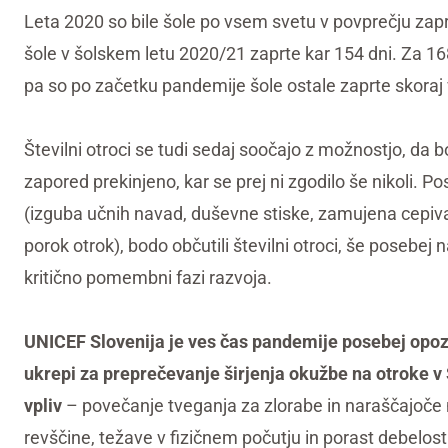
Leta 2020 so bile šole po vsem svetu v povprečju zaprte
šole v šolskem letu 2020/21 zaprte kar 154 dni. Za 1
pa so po začetku pandemije šole ostale zaprte skoraj 
Številni otroci se tudi sedaj soočajo z možnostjo, da b
zapored prekinjeno, kar se prej ni zgodilo še nikoli. 
(izguba učnih navad, duševne stiske, zamujena cepiva 
porok otrok), bodo občutili številni otroci, še posebej n
kritično pomembni fazi razvoja.
UNICEF Slovenija je ves čas pandemije posebej opozarj
ukrepi za preprečevanje širjenja okužbe na otroke v S
vpliv
– povečanje tveganja za zlorabe in naraščajoče 
revščine, težave v fizičnem počutju in porast debelos