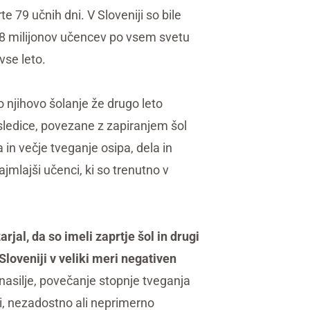
 79 učnih dni. V Sloveniji so bile
68 milijonov učencev po vsem svetu
vse leto.
o njihovo šolanje že drugo leto
Posledice, povezane z zapiranjem šol
in večje tveganje osipa, dela in
ajmlajši učenci, ki so trenutno v
al, da so imeli zaprtje šol in drugi
loveniji v veliki meri negativen
nasilje, povečanje stopnje tveganja
ti, nezadostno ali neprimerno