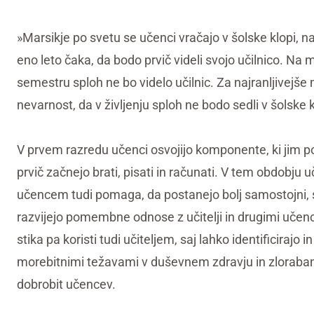
»Marsikje po svetu se učenci vračajo v šolske klopi, n
eno leto čaka, da bodo prvič videli svojo učilnico. Na 
semestru sploh ne bo videlo učilnic. Za najranljivejše
nevarnost, da v življenju sploh ne bodo sedli v šolske k
V prvem razredu učenci osvojijo komponente, ki jim p
prvič začnejo brati, pisati in računati. V tem obdobju
učencem tudi pomaga, da postanejo bolj samostojni, se
razvijejo pomembne odnose z učitelji in drugimi uče
stika pa koristi tudi učiteljem, saj lahko identificiraj
morebitnimi težavami v duševnem zdravju in zlorabami,
dobrobit učencev.