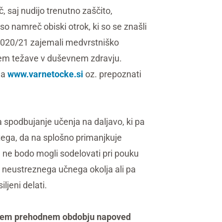
, saj nudijo trenutno zaščito,
 so namreč obiski otrok, ki so se znašli
u 2020/21 zajemali medvrstniško
dvsem težave v duševnem zdravju.
na
www.varnetocke.si
oz. prepoznati
spodbujanje učenja na daljavo, ki pa
tega, da na splošno primanjkuje
 ne bodo mogli sodelovati pri pouku
n neustreznega učnega okolja ali pa
ljeni delati.
 v tem prehodnem obdobju napoved