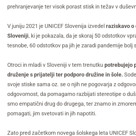
prehranjevanje ter visok porast stisk in težav v duše
V juniju 2021 je UNICEF Slovenija izvedel
raziskavo o
Sloveniji
, ki je pokazala, da je skoraj 50 odstotkov vpr
tesnobe, 60 odstotkov pa jih je zaradi pandemije bolj s
Otroci in mladi v Sloveniji v tem trenutku
potrebujejo 
druženje s prijatelji ter podporo družine in šole.
Sode
svoje stiske sama oz. se o njih ne pogovarja z odgovo
odgovornost, da pomagamo razbijati stereotipe o du
smo empatični drug do drugega, ter znamo in zmorem
pomagati, jim svetovati in jih napotiti.
Zato pred začetkom novega šolskega leta UNICEF Slo