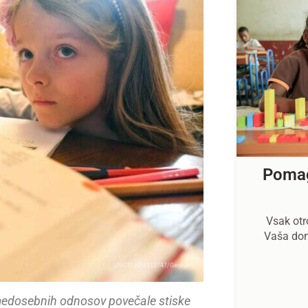
Pomag
Vsak otro
Vaša don
UNICEF/UNI313747/Georgiev
medosebnih odnosov povečale stiske