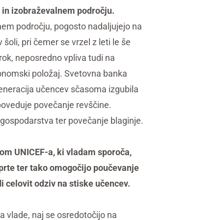
m in izobraževalnem področju.
čnem področju, pogosto nadaljujejo na
oli, pri čemer se vrzel z leti le še
otrok, neposredno vpliva tudi na
konomski položaj. Svetovna banka
 generacija učencev sčasoma izgubila
apoveduje povečanje revščine.
 gospodarstva ter povečanje blaginje.
vom UNICEF-a, ki vladam sporoča,
odprte ter tako omogočijo poučevanje
 celovit odziv na stiske učencev.
vlade, naj se osredotočijo na