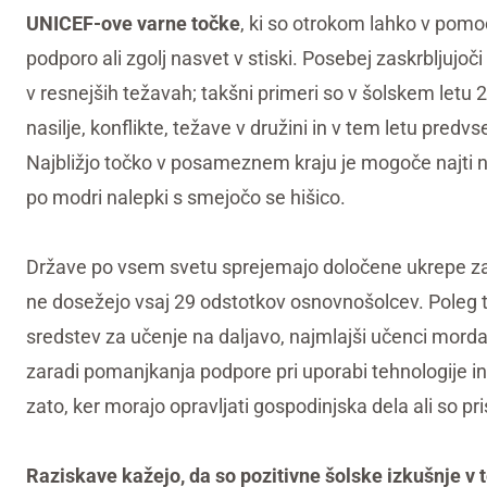
UNICEF-ove varne točke
, ki so otrokom lahko v pomoč
podporo ali zgolj nasvet v stiski. Posebej zaskrbljujoči
v resnejših težavah; takšni primeri so v šolskem let
nasilje, konflikte, težave v družini in v tem letu pre
Najbližjo točko v posameznem kraju je mogoče najti 
po modri nalepki s smejočo se hišico.
Države po vsem svetu sprejemajo določene ukrepe za 
ne dosežejo vsaj 29 odstotkov osnovnošolcev. Poleg 
sredstev za učenje na daljavo, najmlajši učenci morda
zaradi pomanjkanja podpore pri uporabi tehnologije i
zato, ker morajo opravljati gospodinjska dela ali so prisi
Raziskave kažejo, da so pozitivne šolske izkušnje