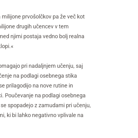
a milijone prvošolčkov pa že več kot
milijone drugih učencev v tem
 med njimi postaja vedno bolj realna
lopi.«
omagajo pri nadaljnjem učenju, saj
 učenje na podlagi osebnega stika
 prilagodijo na nove rutine in
nci. Poučevanje na podlagi osebnega
o in se spopadejo z zamudami pri učenju,
 ki bi lahko negativno vplivale na