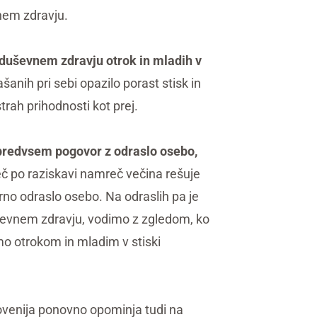
vnem zdravju.
 duševnem zdravju otrok in mladih v
ašanih pri sebi opazilo porast stisk in
trah prihodnosti kot prej.
predvsem pogovor z odraslo osebo,
č po raziskavi namreč večina rešuje
rno odraslo osebo. Na odraslih pa je
ševnem zdravju, vodimo z zgledom, ko
o otrokom in mladim v stiski
venija ponovno opominja tudi na