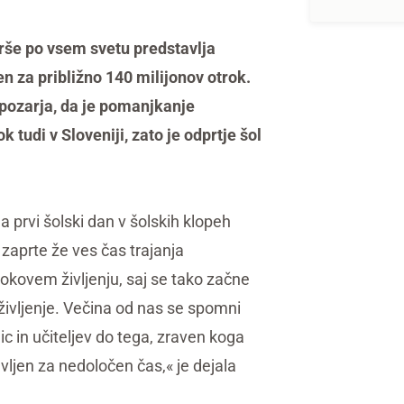
arše po vsem svetu predstavlja
n za približno 140 milijonov otrok.
opozarja, da je pomanjkanje
tudi v Sloveniji, zato je odprtje šol
 prvi šolski dan v šolskih klopeh
e zaprte že ves čas trajanja
okovem življenju, saj se tako začne
 življenje. Večina od nas se spomni
ic in učiteljev do tega, zraven koga
vljen za nedoločen čas,« je dejala