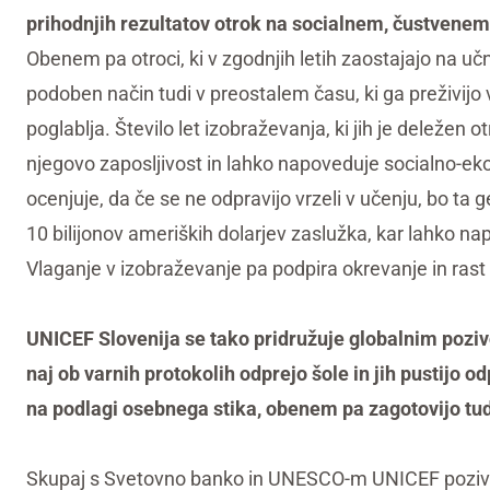
prihodnjih rezultatov otrok na socialnem, čustvene
Obenem pa otroci, ki v zgodnjih letih zaostajajo na u
podoben način tudi v preostalem času, ki ga preživijo v š
poglablja. Število let izobraževanja, ki jih je deležen 
njegovo zaposljivost in lahko napoveduje socialno-e
ocenjuje, da če se ne odpravijo vrzeli v učenju, bo ta
10 bilijonov ameriških dolarjev zaslužka, kar lahko n
Vlaganje v izobraževanje pa podpira okrevanje in rast
UNICEF Slovenija se tako pridružuje globalnim pozi
naj ob varnih protokolih odprejo šole in jih pustijo 
na podlagi osebnega stika, obenem pa zagotovijo tudi
Skupaj s Svetovno banko in UNESCO-m UNICEF poziva 