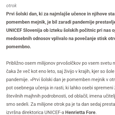
otrok
Prvi šolski dan, ki za najmlajše učence in njihove st
pomemben mejnik, je bil zaradi pandemije prestavlje
UNICEF Slovenija ob izteku šolskih počitnic pri nas 
medosebnih odnosov vplivalo na povečanje stisk otrok 
pomembno.
Približno osem milijonov prvošolčkov po vsem svetu na
čaka že več kot eno leto, saj živijo v krajih, kjer so šol
pandemije. »Prvi šolski dan je pomemben mejnik v otr
pot osebnega učenja in rasti, ki lahko osebi spremeni
številnih majhnih podrobnosti, od oblačil, imena učitelj
smo sedeli. Za milijone otrok pa je ta dan sedaj presta
izvršna direktorica UNICEF-a
Henrietta Fore
.