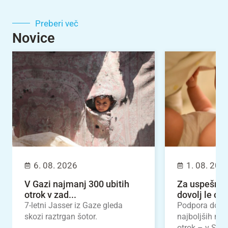
Preberi več
Novice
6. 08. 2026
1. 08. 202
V Gazi najmanj 300 ubitih
Za uspešno 
otrok v zad...
dovolj le odl
7-letni Jasser iz Gaze gleda
Podpora dojen
skozi raztrgan šotor.
najboljših nal
otrok – v Slove