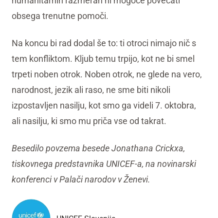
humanitarnih razmerah ni mogoče povečati
obsega trenutne pomoči.
Na koncu bi rad dodal še to: ti otroci nimajo nič s
tem konfliktom. Kljub temu trpijo, kot ne bi smel
trpeti noben otrok. Noben otrok, ne glede na vero,
narodnost, jezik ali raso, ne sme biti nikoli
izpostavljen nasilju, kot smo ga videli 7. oktobra,
ali nasilju, ki smo mu priča vse od takrat.
Besedilo povzema besede Jonathana Crickxa,
tiskovnega predstavnika UNICEF-a, na novinarski
konferenci v Palači narodov v Ženevi.