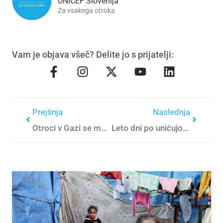
UNICEF Slovenija
Za vsakega otroka
Vam je objava všeč? Delite jo s prijatelji:
Prejšnja
Naslednja
Otroci v Gazi se morajo soočiti z novo kruto realnostjo – živeti z invalidnostjo
Leto dni po uničujočih potresih v Turčiji in Siriji otroci še vedno čutijo posledice