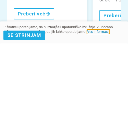
Preberi več
Preberi v
Piškotke uporabljamo, da bi izboljšali uporabniško izkušnjo. Z uporabo
spletnega mesta soglašate, da jih lahko uporabljamo.
Več informacij
.
SE STRINJAM
VEČ NOVIC
POMAGAJ Z
PRIJAVA E-
DONACIJO
NOVICE
Kontakt
Pogoji
SMS pogoji
Zasebnost