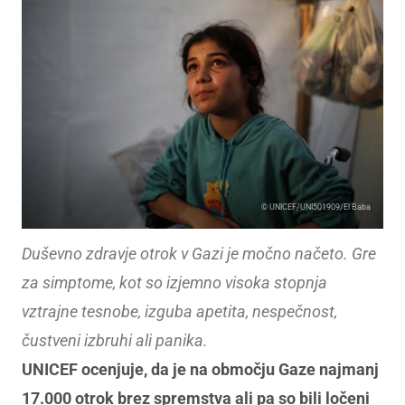
© UNICEF/UNI501909/El Baba
Duševno zdravje otrok v Gazi je močno načeto. Gre
za simptome, kot so izjemno visoka stopnja
vztrajne tesnobe, izguba apetita, nespečnost,
čustveni izbruhi ali panika.
UNICEF ocenjuje, da je na območju Gaze najmanj
17.000 otrok brez spremstva ali pa so bili ločeni