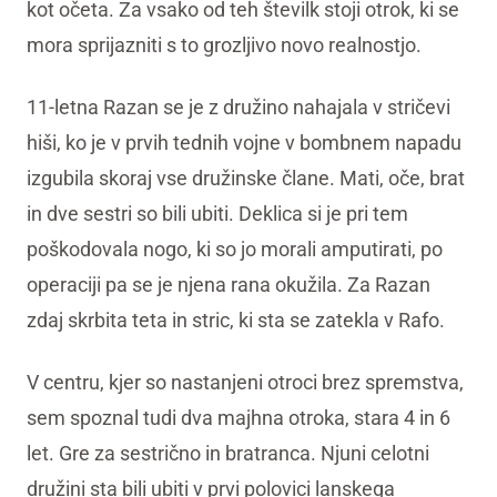
kot očeta. Za vsako od teh številk stoji otrok, ki se
mora sprijazniti s to grozljivo novo realnostjo.
11-letna Razan se je z družino nahajala v stričevi
hiši, ko je v prvih tednih vojne v bombnem napadu
izgubila skoraj vse družinske člane. Mati, oče, brat
in dve sestri so bili ubiti. Deklica si je pri tem
poškodovala nogo, ki so jo morali amputirati, po
operaciji pa se je njena rana okužila. Za Razan
zdaj skrbita teta in stric, ki sta se zatekla v Rafo.
V centru, kjer so nastanjeni otroci brez spremstva,
sem spoznal tudi dva majhna otroka, stara 4 in 6
let. Gre za sestrično in bratranca. Njuni celotni
družini sta bili ubiti v prvi polovici lanskega