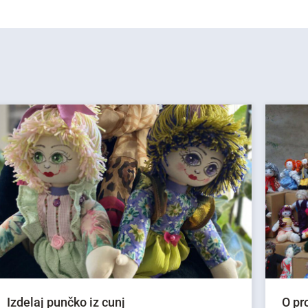
Izdelaj punčko iz cunj
O pr