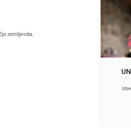
čjo zemljevida.
UN
Izbe