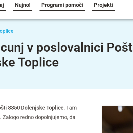
aj
Nujno!
Programi pomoči
Projekti
oplice
cunj v poslovalnici Poš
ske Toplice
šti 8350 Dolenjske Toplice
. Tam
nj. Zalogo redno dopolnjujemo, da