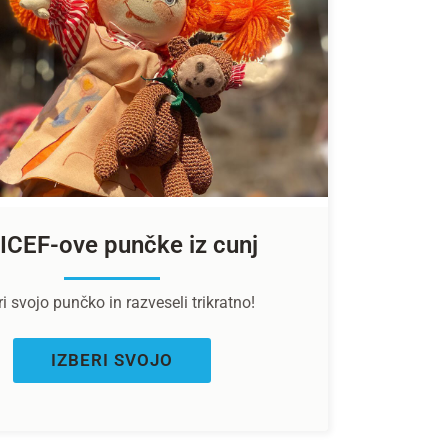
ICEF-ove punčke iz cunj
ri svojo punčko in razveseli trikratno!
IZBERI SVOJO