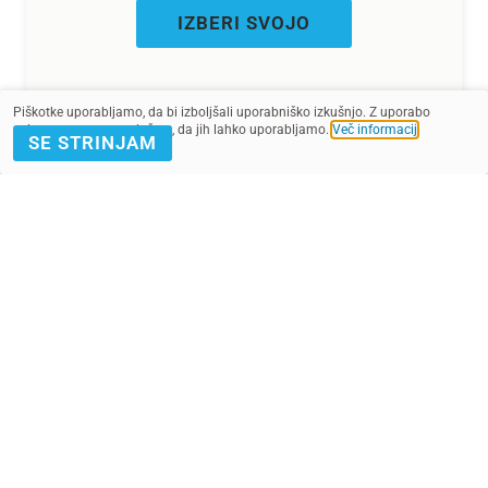
IZBERI SVOJO
Piškotke uporabljamo, da bi izboljšali uporabniško izkušnjo. Z uporabo
spletnega mesta soglašate, da jih lahko uporabljamo.
Več informacij
.
SE STRINJAM
Razišči
o Punčkah iz cunj