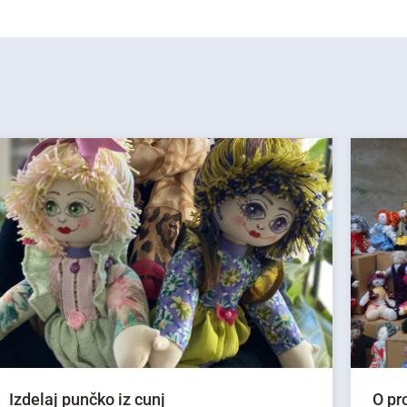
Izdelaj punčko iz cunj
O pr