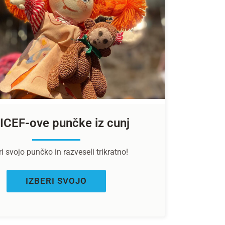
ICEF-ove punčke iz cunj
ri svojo punčko in razveseli trikratno!
IZBERI SVOJO