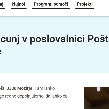
aj
Nujno!
Programi pomoči
Projekti
cunj v poslovalnici Poš
e
šti 3330 Mozirje
. Tam lahko
logo redno dopolnjujemo, da lahko ob