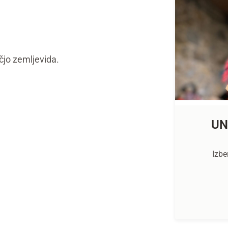
čjo zemljevida.
UN
Izbe