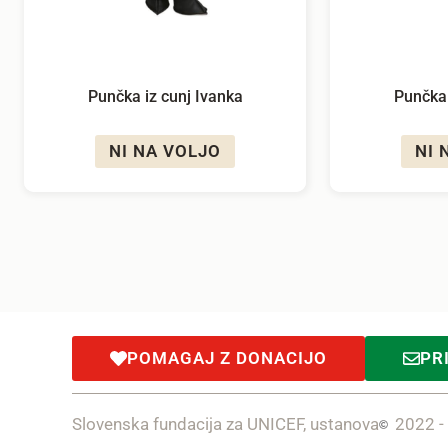
Punčka iz cunj Ivanka
Punčka 
NI NA VOLJO
NI 
POMAGAJ Z DONACIJO
PR
Slovenska fundacija za UNICEF, ustanova
2022 -