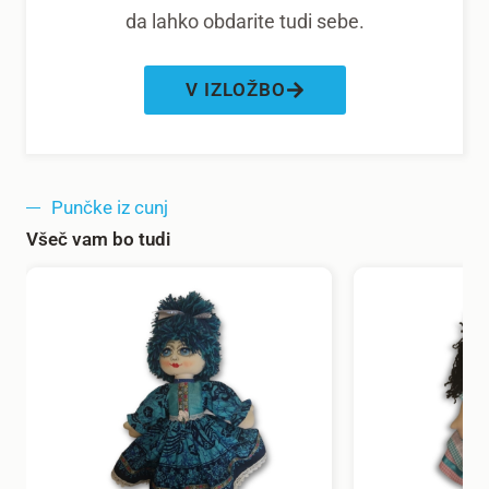
da lahko obdarite tudi sebe.
V IZLOŽBO
Punčke iz cunj
Všeč vam bo tudi