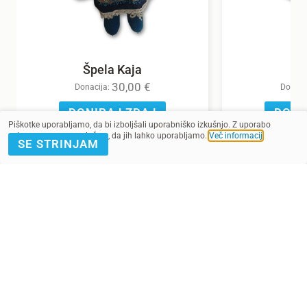
Špela Kaja
30,00
€
Donacija:
Donaci
DONIRAJ ZDAJ
DONI
Piškotke uporabljamo, da bi izboljšali uporabniško izkušnjo. Z uporabo
spletnega mesta soglašate, da jih lahko uporabljamo.
Več informacij
.
SE STRINJAM
POMAGAJ Z
PRIJAVA E-
DONACIJO
NOVICE