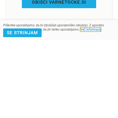
OBIŠČI VARNETOCKE.SI
Piškotke uporabljamo, da bi izboljšali uporabniško izkušnjo. Z uporabo
spletnega mesta soglašate, da jih lahko uporabljamo.
Več informacij
.
SE STRINJAM
Preberi več
o Varnih točkah