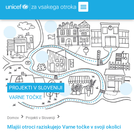
PROJEKTI V SLOVENIJI
VARNE TOČKE
Domov
Projekti v Sloveniji
Mlajši otroci raziskujejo Varne točke v svoji okolici