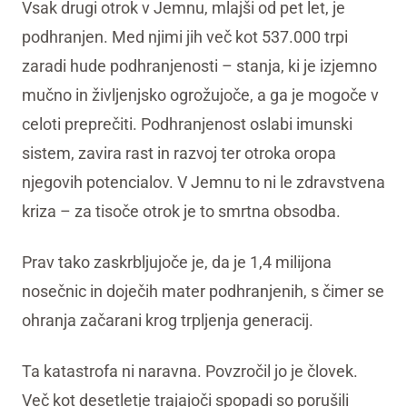
Vsak drugi otrok v Jemnu, mlajši od pet let, je
podhranjen. Med njimi jih več kot 537.000 trpi
zaradi hude podhranjenosti – stanja, ki je izjemno
mučno in življenjsko ogrožujoče, a ga je mogoče v
celoti preprečiti. Podhranjenost oslabi imunski
sistem, zavira rast in razvoj ter otroka oropa
njegovih potencialov. V Jemnu to ni le zdravstvena
kriza – za tisoče otrok je to smrtna obsodba.
Prav tako zaskrbljujoče je, da je 1,4 milijona
nosečnic in doječih mater podhranjenih, s čimer se
ohranja začarani krog trpljenja generacij.
Ta katastrofa ni naravna. Povzročil jo je človek.
Več kot desetletje trajajoči spopadi so porušili