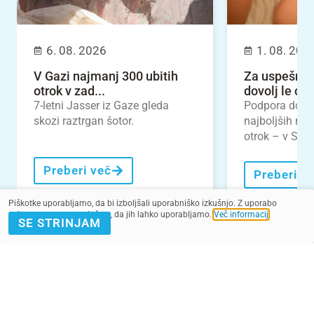
6. 08. 2026
1. 08. 202
V Gazi najmanj 300 ubitih
Za uspešno 
otrok v zad...
dovolj le odl
7-letni Jasser iz Gaze gleda
Podpora dojen
skozi raztrgan šotor.
najboljših nal
otrok – v Slove
Preberi več
Preberi v
Piškotke uporabljamo, da bi izboljšali uporabniško izkušnjo. Z uporabo
spletnega mesta soglašate, da jih lahko uporabljamo.
Več informacij
.
SE STRINJAM
VEČ NOVIC