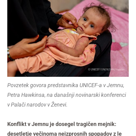
© UNICEF/UNI762944/Hayyan
Povzetek govora predstavnika UNICEF-a v Jemnu,
Petra Hawkinsa, na današnji novinarski konferenci
v Palači narodov v Ženevi.
Konflikt v Jemnu je dosegel tragičen mejnik:
desetletje večinoma neizprosnih spopadov z le