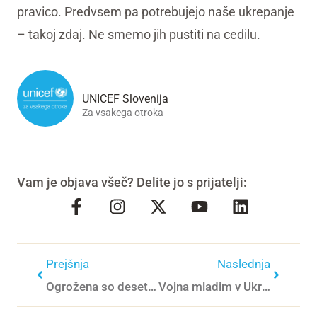
pravico. Predvsem pa potrebujejo naše ukrepanje
– takoj zdaj. Ne smemo jih pustiti na cedilu.
UNICEF Slovenija
Za vsakega otroka
Vam je objava všeč? Delite jo s prijatelji:
Prejšnja
Naslednja
Ogrožena so desetletja napredka pri zmanjševanju števila mrtvorojenih otrok in smrti med otroki
Vojna mladim v Ukrajini jemlje upanje za prihodnost