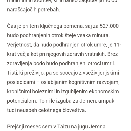
minimalnih storitev, ki jih lahko zagotavljamo ob
naraščajočih potrebah.
Čas je pri tem ključnega pomena, saj za 527.000
hudo podhranjenih otrok šteje vsaka minuta.
Verjetnost, da hudo podhranjen otrok umre, je 11-
krat večja kot pri njegovih zdravih vrstnikih. Brez
zdravljenja bodo hudo podhranjeni otroci umrli.
Tisti, ki preživijo, pa se soočajo z vseživljenjskimi
posledicami – oslabljenim kognitivnim razvojem,
kroničnimi boleznimi in izgubljenim ekonomskim
potencialom. To ni le izguba za Jemen, ampak
tudi neuspeh celotnega človeštva.
Prejšnji mesec sem v Taizu na jugu Jemna