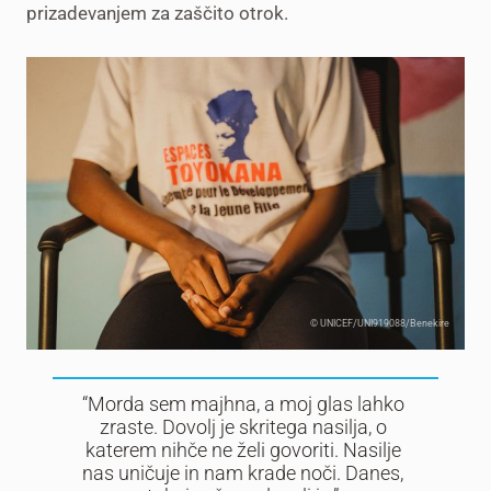
prizadevanjem za zaščito otrok.
© UNICEF/UNI919088/Benekire
“Morda sem majhna, a moj glas lahko
zraste. Dovolj je skritega nasilja, o
katerem nihče ne želi govoriti. Nasilje
nas uničuje in nam krade noči. Danes,