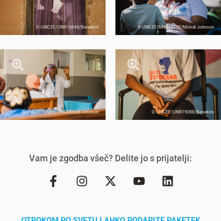
© UNICEF/UNI916646/Benekire
© UNICEF/UNI916238/Mirindi Johnson
© UNICEF/UNI913599/Mirindi Johnson
© UNICEF/UNI919088/Benekire
Vam je zgodba všeč? Delite jo s prijatelji:
OTROKOM PO SVETU LAHKO PODARITE PAKETEK