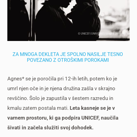
© UNICEF/UNI915860/Mirindi Johnson
ZA MNOGA DEKLETA JE SPOLNO NASILJE TESNO
POVEZANO Z OTROŠKIMI POROKAMI
Agnes* se je poročila pri 12-ih letih, potem ko je
umrl njen oče in je njena družina zašla v skrajno
revščino. Šolo je zapustila v šestem razredu in
kmalu zatem postala mati.
Leta kasneje se je v
varnem prostoru, ki ga podpira UNICEF, naučila
šivati in začela služiti svoj dohodek.