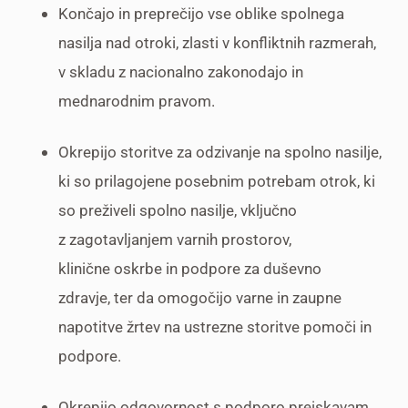
Končajo in preprečijo vse oblike spolnega
nasilja nad otroki, zlasti v konfliktnih razmerah,
v skladu z nacionalno zakonodajo in
mednarodnim pravom.
Okrepijo storitve za odzivanje na spolno nasilje,
ki so prilagojene posebnim potrebam otrok, ki
so preživeli spolno nasilje, vključno
z zagotavljanjem varnih prostorov,
klinične oskrbe in podpore za duševno
zdravje,
ter da omogočijo varne in zaupne
napotitve žrtev na ustrezne storitve pomoči in
podpore.
Okrepijo odgovornost s podporo preiskavam,