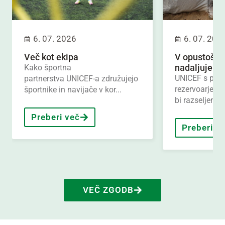
6. 07. 2026
6. 07. 202
Več kot ekipa
V opustošen
nadaljuje boj
Kako športna
UNICEF s part
partnerstva UNICEF-a združujejo
rezervoarje za
športnike in navijače v kor...
bi razseljenim 
Preberi več
Preberi v
VEČ ZGODB