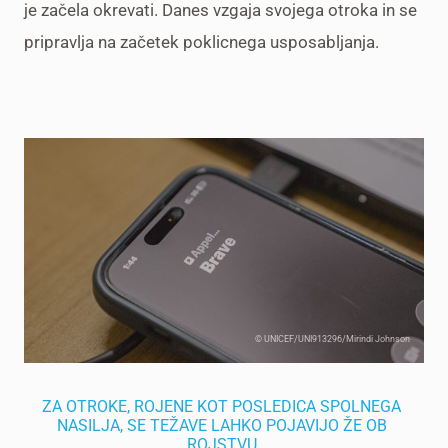
je začela okrevati. Danes vzgaja svojega otroka in se
pripravlja na začetek poklicnega usposabljanja.
© UNICEF/UNI913296/Mirindi Johnson
ZA OTROKE, ROJENE KOT POSLEDICA SPOLNEGA
NASILJA, SE TEŽAVE LAHKO POJAVIJO ŽE OB
ROJSTVU