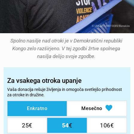
© UNICEF/UNI919089/Benekire
Spolno nasilje nad otroki je v Demokratični republiki
Kongo zelo razširjeno. V tej zgodbi
žrtve spolnega
nasilja
delijo svoje zgodbe.
Za vsakega otroka upanje
Vaša donacija rešuje življenja in omogoča svetlejšo prihodnost
za otroke in družine.
Enkratno
Mesečno
25
54
106