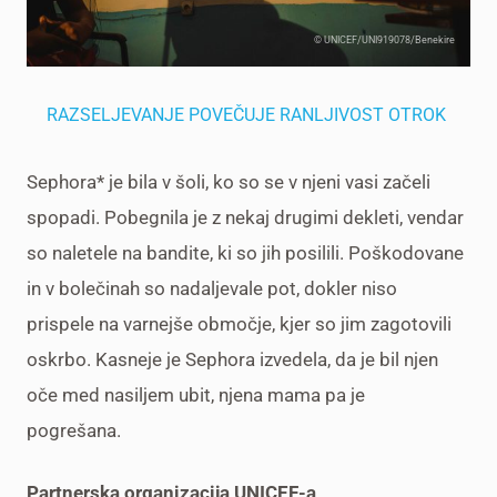
© UNICEF/UNI919078/Benekire
RAZSELJEVANJE POVEČUJE RANLJIVOST OTROK
Sephora* je bila v šoli, ko so se v njeni vasi začeli
spopadi. Pobegnila je z nekaj drugimi dekleti, vendar
so naletele na bandite, ki so jih posilili. Poškodovane
in v bolečinah so nadaljevale pot, dokler niso
prispele na varnejše območje, kjer so jim zagotovili
oskrbo. Kasneje je Sephora izvedela, da je bil njen
oče med nasiljem ubit, njena mama pa je
pogrešana.
Partnerska organizacija UNICEF-a