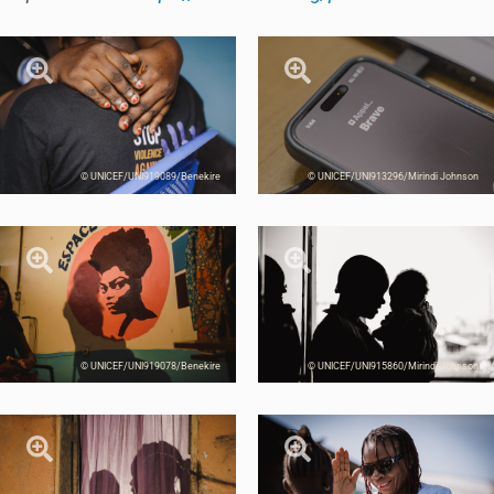
© UNICEF/UNI919089/Benekire
© UNICEF/UNI913296/Mirindi Johnson
© UNICEF/UNI919078/Benekire
© UNICEF/UNI915860/Mirindi Johnson