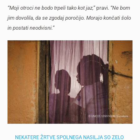
“Moji otroci ne bodo trpeli tako kot jaz,”
pravi.
“Ne bom
jim dovolila, da se zgodaj poročijo. Morajo končati šolo
in postati neodvisni.”
© UNICEF/UNI916646/Benekire
NEKATERE ŽRTVE SPOLNEGA NASILJA SO ZELO