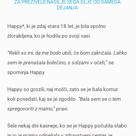
ZA PREŽIVELE NASILJE SEGA DLJE OD SAMEGA
DEJANJA
Happy*, ki je zdaj stara 18 let, je bila spolno
zlorabljena, ko je hodila po svoji vasi.
“Rekli so mi, da me bodo ubili, če bom zakričala. Lahko
sem le prenašala bolečino, s solzami v očeh,”
se
spominja Happy.
Happy so grozili, naj molči, zato se je bala komur
koli povedati, kaj se je zgodilo.
“Bala sem se o tem
spregovoriti z mamo,”
pravi.
Šele nekaj dni kasneje, ko se je Happy počutila slabo
in jo je mama odpeljala v zdravstveni center, je