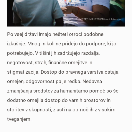
© UNICEF/UNI916238/Mirindi Johnson
Po vsej državi imajo nešteti otroci podobne
izkušnje.
Mnogi nikoli ne pridejo do podpore, ki jo
potrebujejo.
V tišini jih zadržujejo r
azdalja,
negotovost, strah, finančne omejitve in
stigmatizacija. Dostop do pravnega varstva ostaja
omejen, odgovornost pa je redka. Nedavna
zmanjšanja sredstev
za humanitarno pomoč
so še
dodatno omejila dostop do varnih prostorov in
storitev v skupnosti, zlasti na območjih z visokim
tveganjem.