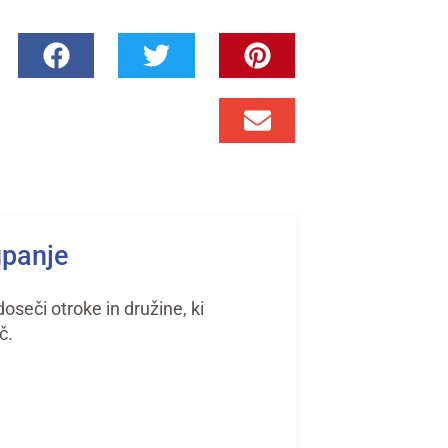
upanje
seči otroke in družine, ki
č.