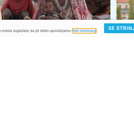
SE STRIN
ga mesta soglašate, da jih lahko uporabljamo.
Več informacij
.
© UNICEF/UNI781474/Jamal
UNICEF/UNI168965/Rashidi