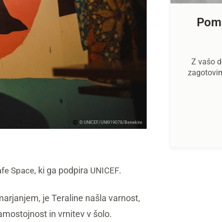
Poma
Z vašo d
zagotovi
© UNICEF/UNI919078/Benekire
, ki ga podpira
.
afe Space
UNICEF
arjanjem, je Teraline našla varnost,
amostojnost in vrnitev v šolo.