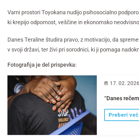
Varni prostori Toyokana nudijo psihosocialno podporo
ki krepijo odpornost, veščine in ekonomsko neodvisno
Danes Teraline študira pravo, z motivacijo, da spremen
v svoji državi, ter živi pri sorodnici, ki ji pomaga nado
Fotografija je del prispevka:
17. 02. 202
“Danes rečem
Preberi več