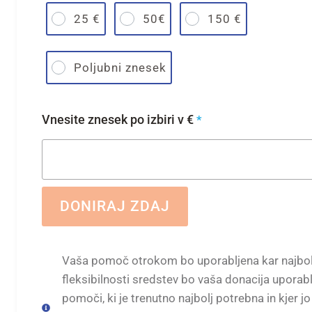
25 €
50€
150 €
Poljubni znesek
Vnesite znesek po izbiri v €
*
DONIRAJ ZDAJ
Vaša pomoč otrokom bo uporabljena kar najbolj
fleksibilnosti sredstev bo vaša donacija uporabl
pomoči, ki je trenutno najbolj potrebna in kjer jo