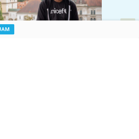
JAM
Miran Juršič
Matija Sušnik/Državni zbor