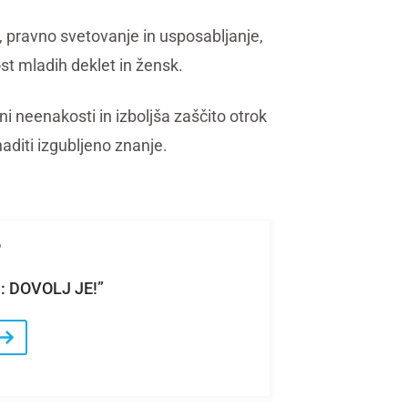
, pravno svetovanje in usposabljanje,
st mladih deklet in žensk.
i neenakosti in izboljša zaščito otrok
knaditi izgubljeno znanje.
6
: DOVOLJ JE!”