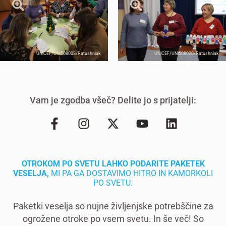
UNICEF/UNI508008/Ratushniak
UNICEF/UNI508020/Ratushniak
Vam je zgodba všeč? Delite jo s prijatelji:
OTROKOM PO SVETU LAHKO PODARITE PAKETEK
VESELJA,
MI PA GA DOSTAVIMO HITRO IN KAMORKOLI
PO SVETU.
Paketki veselja so nujne življenjske potrebščine za
ogrožene otroke po vsem svetu. In še več! So