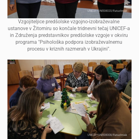
UNICEF/UNI508020/Ratushniak
Vzgojiteljice predšolske vzgojno-izobraževalne
ustanove v Žitomiru so končale tridnevni tečaj UNICEF-a
in Združenja predstavnikov predšolske vzgoje v okviru
programa "Psihološka podpora izobraževalnemu
procesu v kriznih razmerah v Ukrajini".
UNICEF/UNI508008/Ratushniak