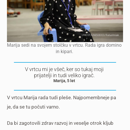
UNICEF/UNI508003/Ratushniak
Marija sedi na svojem stolčku v vrtcu. Rada igra domino
in kipari.
V vrtcu mi je všeč, ker so tukaj moji
prijatelji in tudi veliko igrač.
Marija, 5 let
V vrtcu Marija rada tudi pleše. Najpomembneje pa
je, da se tu počuti varno.
Da bi zagotovili zdrav razvoj in veselje otrok kljub