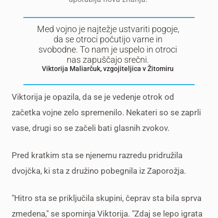
Med vojno je najtežje ustvariti pogoje,
da se otroci počutijo varne in
svobodne. To nam je uspelo in otroci
nas zapuščajo srečni.
Viktorija Maliarčuk, vzgojiteljica v Žitomiru
Viktorija je opazila, da se je vedenje otrok od
začetka vojne zelo spremenilo. Nekateri so se zaprli
vase, drugi so se začeli bati glasnih zvokov.
Pred kratkim sta se njenemu razredu pridružila
dvojčka, ki sta z družino pobegnila iz Zaporožja.
"Hitro sta se priključila skupini, čeprav sta bila sprva
zmedena," se spominja Viktorija. "Zdaj se lepo igrata