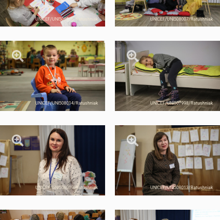
UNICEF/UNI508016/Ratushniak
UNICEF/UNI508007/Ratushniak
UNICEF/UNI508014/Ratushniak
UNICEF/UNI507998/Ratushniak
UNICEF/UNI508019/Ratushniak
UNICEF/UNI508013/Ratushniak