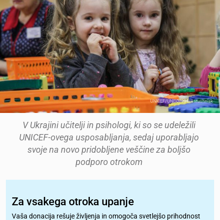
UNICEF/UNI507994/Ratushniak
V Ukrajini učitelji in psihologi, ki so se udeležili
UNICEF-ovega usposabljanja, sedaj uporabljajo
svoje na novo pridobljene veščine za boljšo
podporo otrokom
Za vsakega otroka upanje
Vaša donacija rešuje življenja in omogoča svetlejšo prihodnost