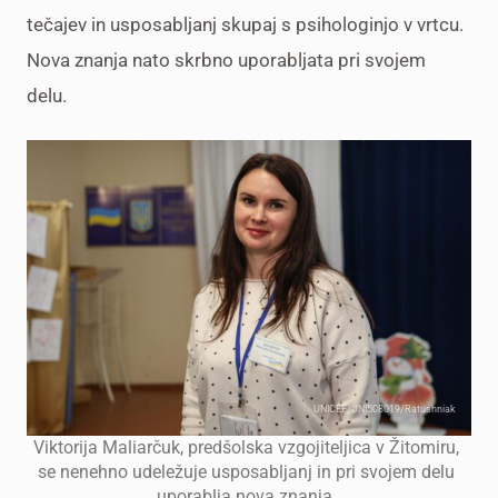
tečajev in usposabljanj skupaj s psihologinjo v vrtcu.
Nova znanja nato skrbno uporabljata pri svojem
delu.
UNICEF/UNI508019/Ratushniak
Viktorija Maliarčuk, predšolska vzgojiteljica v Žitomiru,
se nenehno udeležuje usposabljanj in pri svojem delu
uporablja nova znanja.