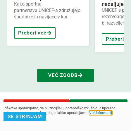
nadaljuje boj
Kako športna
UNICEF s part
partnerstva UNICEF-a združujejo
rezervoarje za
športnike in navijače v kor...
bi razseljenim 
Preberi več
Preberi v
VEČ ZGODB
POMAGAJ Z
PRIJAVA E-
Piškotke uporabljamo, da bi izboljšali uporabniško izkušnjo. Z uporabo
DONACIJO
NOVICE
spletnega mesta soglašate, da jih lahko uporabljamo.
Več informacij
.
PRIJAVI SE NA E-NOVICE
SE STRINJAM