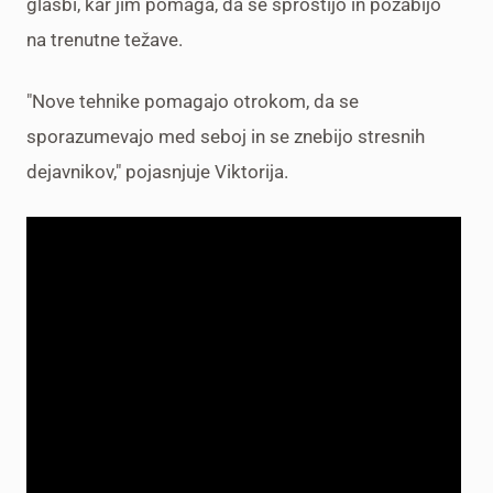
glasbi, kar jim pomaga, da se sprostijo in pozabijo
na trenutne težave.
"Nove tehnike pomagajo otrokom, da se
sporazumevajo med seboj in se znebijo stresnih
dejavnikov," pojasnjuje Viktorija.