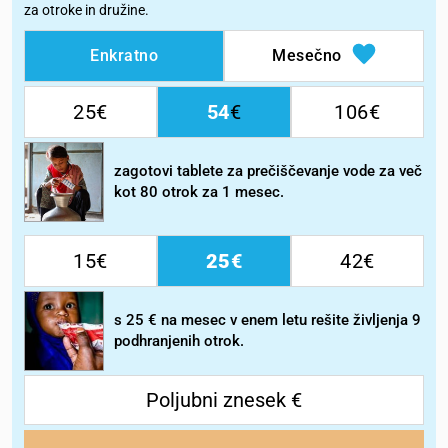
za otroke in družine.
Enkratno
Mesečno
25
54
106
zagotovi tablete za prečiščevanje vode za več
kot 80 otrok za 1 mesec.
15
25
42
s 25 € na mesec v enem letu rešite življenja 9
podhranjenih otrok.