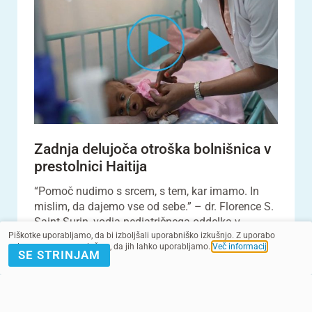
Zadnja delujoča otroška bolnišnica v
prestolnici Haitija
“Pomoč nudimo s srcem, s tem, kar imamo. In
mislim, da dajemo vse od sebe.” – dr. Florence S.
Saint-Surin, vodja pediatričnega oddelka v
Piškotke uporabljamo, da bi izboljšali uporabniško izkušnjo. Z uporabo
bolnišnic...
spletnega mesta soglašate, da jih lahko uporabljamo.
Več informacij
.
SE STRINJAM
VEČ