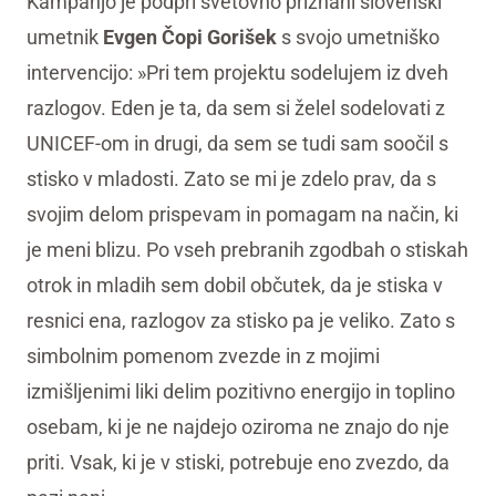
Kampanjo je podprl svetovno priznani slovenski
umetnik
Evgen Čopi Gorišek
s svojo umetniško
intervencijo: »Pri tem projektu sodelujem iz dveh
razlogov. Eden je ta, da sem si želel sodelovati z
UNICEF-om in drugi, da sem se tudi sam soočil s
stisko v mladosti. Zato se mi je zdelo prav, da s
svojim delom prispevam in pomagam na način, ki
je meni blizu. Po vseh prebranih zgodbah o stiskah
otrok in mladih sem dobil občutek, da je stiska v
resnici ena, razlogov za stisko pa je veliko. Zato s
simbolnim pomenom zvezde in z mojimi
izmišljenimi liki delim pozitivno energijo in toplino
osebam, ki je ne najdejo oziroma ne znajo do nje
priti. Vsak, ki je v stiski, potrebuje eno zvezdo, da