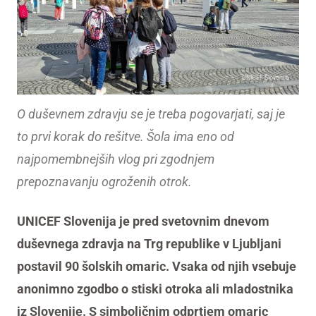
UNICEF Slovenija
O duševnem zdravju se je treba pogovarjati, saj je
to prvi korak do rešitve. Šola ima eno od
najpomembnejših vlog pri zgodnjem
prepoznavanju ogroženih otrok.
UNICEF Slovenija je pred svetovnim dnevom
duševnega zdravja na Trg republike v Ljubljani
postavil 90 šolskih omaric. Vsaka od njih vsebuje
anonimno zgodbo o stiski otroka ali mladostnika
iz Slovenije. S simboličnim odprtjem omaric