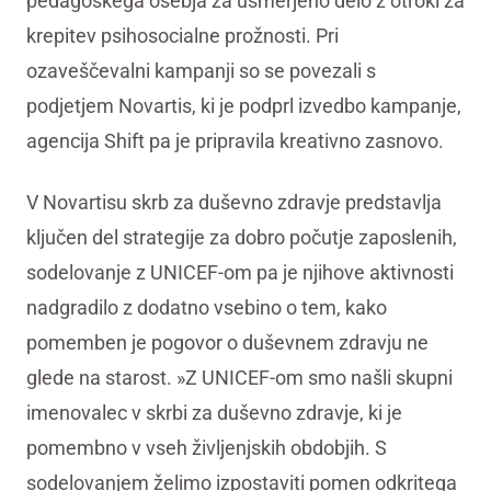
pedagoškega osebja za usmerjeno delo z otroki za
krepitev psihosocialne prožnosti. Pri
ozaveščevalni kampanji so se povezali s
podjetjem Novartis, ki je podprl izvedbo kampanje,
agencija Shift pa je pripravila kreativno zasnovo.
V Novartisu skrb za duševno zdravje predstavlja
ključen del strategije za dobro počutje zaposlenih,
sodelovanje z UNICEF-om pa je njihove aktivnosti
nadgradilo z dodatno vsebino o tem, kako
pomemben je pogovor o duševnem zdravju ne
glede na starost. »Z UNICEF-om smo našli skupni
imenovalec v skrbi za duševno zdravje, ki je
pomembno v vseh življenjskih obdobjih. S
sodelovanjem želimo izpostaviti pomen odkritega