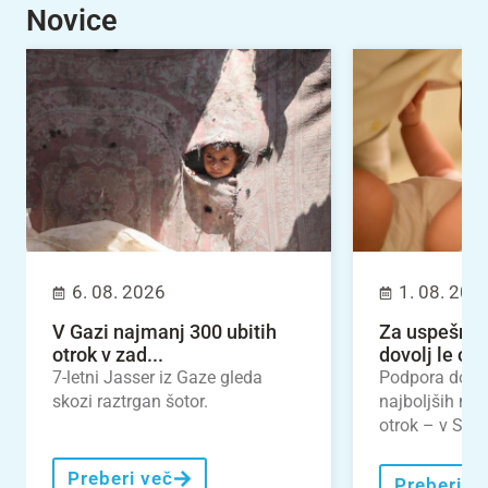
Novice
6. 08. 2026
1. 08. 202
V Gazi najmanj 300 ubitih
Za uspešno 
otrok v zad...
dovolj le odl
7-letni Jasser iz Gaze gleda
Podpora dojen
skozi raztrgan šotor.
najboljših nal
otrok – v Slove
Preberi več
Preberi v