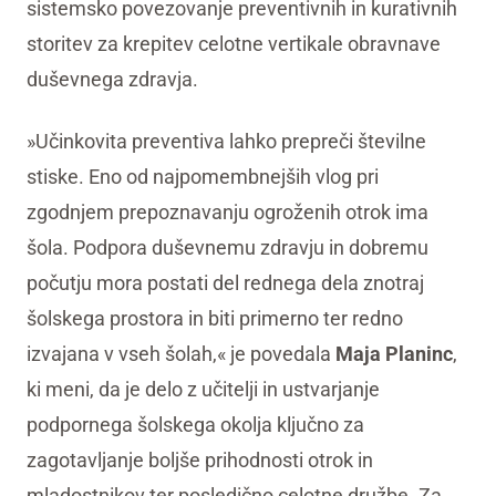
sistemsko povezovanje preventivnih in kurativnih
storitev za krepitev celotne vertikale obravnave
duševnega zdravja.
»Učinkovita preventiva lahko prepreči številne
stiske. Eno od najpomembnejših vlog pri
zgodnjem prepoznavanju ogroženih otrok ima
šola. Podpora duševnemu zdravju in dobremu
počutju mora postati del rednega dela znotraj
šolskega prostora in biti primerno ter redno
izvajana v vseh šolah,« je povedala
Maja Planinc
,
ki meni, da je delo z učitelji in ustvarjanje
podpornega šolskega okolja ključno za
zagotavljanje boljše prihodnosti otrok in
mladostnikov ter posledično celotne družbe. Za