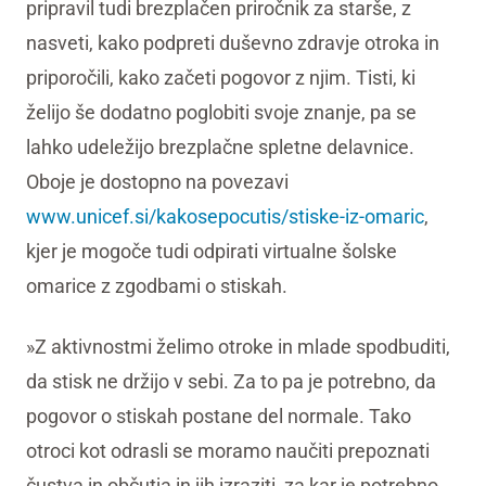
pripravil tudi brezplačen priročnik za starše, z
nasveti, kako podpreti duševno zdravje otroka in
priporočili, kako začeti pogovor z njim. Tisti, ki
želijo še dodatno poglobiti svoje znanje, pa se
lahko udeležijo brezplačne spletne delavnice.
Oboje je dostopno na povezavi
www.unicef.si/kakosepocutis/stiske-iz-omaric
,
kjer je mogoče tudi odpirati virtualne šolske
omarice z zgodbami o stiskah.
»Z aktivnostmi želimo otroke in mlade spodbuditi,
da stisk ne držijo v sebi. Za to pa je potrebno, da
pogovor o stiskah postane del normale. Tako
otroci kot odrasli se moramo naučiti prepoznati
čustva in občutja in jih izraziti, za kar je potrebno