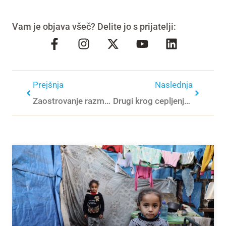
Vam je objava všeč? Delite jo s prijatelji:
Prejšnja
Naslednja
Zaostrovanje razmer v Libanonu bo še poslabšalo razmere za otroke
Drugi krog cepljenja proti otroški paralizi v Gazi