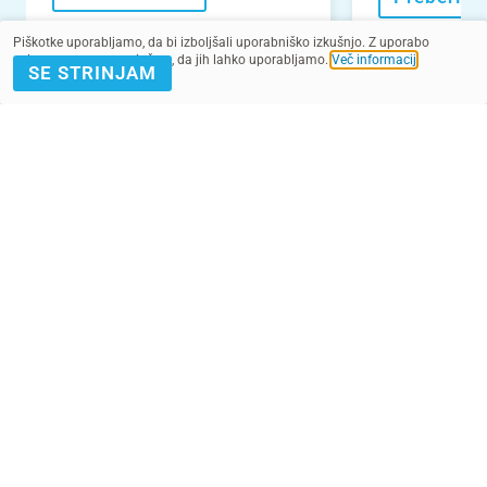
Piškotke uporabljamo, da bi izboljšali uporabniško izkušnjo. Z uporabo
spletnega mesta soglašate, da jih lahko uporabljamo.
Več informacij
.
SE STRINJAM
VEČ NOVIC
POMAGAJ Z
PRIJAVA E-
DONACIJO
NOVICE
Kontakt
Pogoji
SMS pogoji
Zasebnost
2022 - 2025. Vse pravice pridržane.