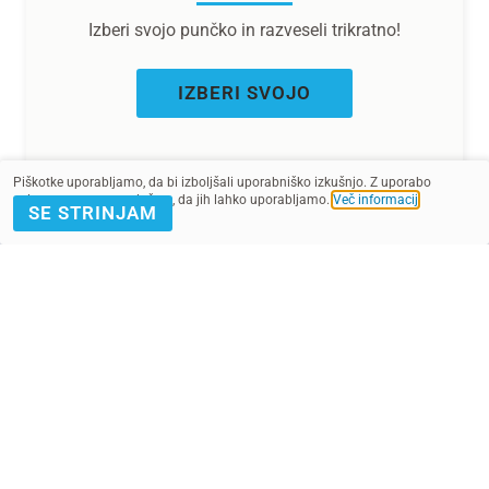
Izberi svojo punčko in razveseli trikratno!
IZBERI SVOJO
Piškotke uporabljamo, da bi izboljšali uporabniško izkušnjo. Z uporabo
spletnega mesta soglašate, da jih lahko uporabljamo.
Več informacij
.
SE STRINJAM
Razišči
o Punčkah iz cunj