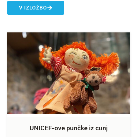
V IZLOŽBO
UNICEF-ove punčke iz cunj