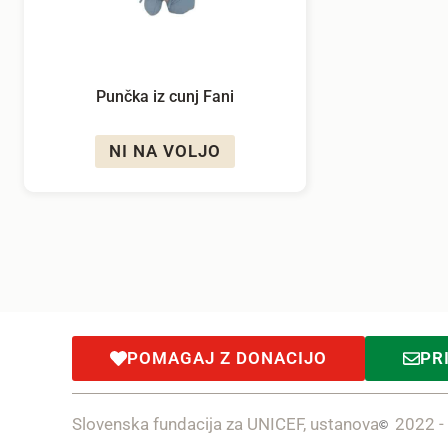
Punčka iz cunj Fani
NI NA VOLJO
POMAGAJ Z DONACIJO
PR
Slovenska fundacija za UNICEF, ustanova
2022 -