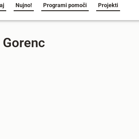
aj
Nujno!
Programi pomoči
Projekti
a Gorenc