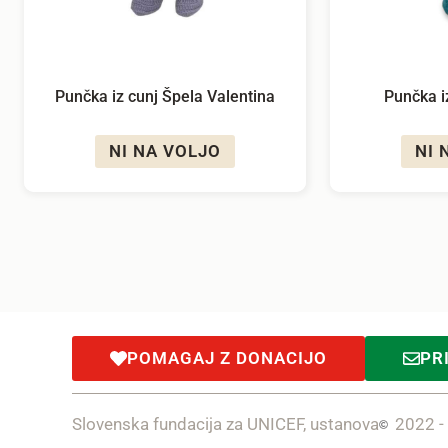
Punčka iz cunj Špela Valentina
Punčka i
NI NA VOLJO
NI 
POMAGAJ Z DONACIJO
PR
Slovenska fundacija za UNICEF, ustanova
2022 -