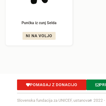
Punčka iz cunj Selda
NI NA VOLJO
POMAGAJ Z DONACIJO
PR
Slovenska fundacija za UNICEF, ustanova
2022 -