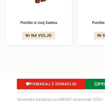
Punčka iz cunj Sabina
Punčka 
NI NA VOLJO
NI 
POMAGAJ Z DONACIJO
PR
Slovenska fundacija za UNICEF, ustanova
2022 -