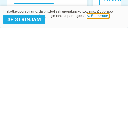
Piškotke uporabljamo, da bi izboljšali uporabniško izkušnjo. Z uporabo
spletnega mesta soglašate, da jih lahko uporabljamo.
Več informacij
.
SE STRINJAM
VEČ NOVIC
POMAGAJ Z
PRIJAVA E-
DONACIJO
NOVICE
Kontakt
Pogoji
SMS pogoji
Zasebnost
2022 - 2025. Vse pravice pridržane.