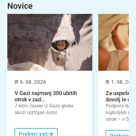
Novice
6. 08. 2026
1. 08. 202
V Gazi najmanj 300 ubitih
Za uspešno 
otrok v zad...
dovolj le odl
7-letni Jasser iz Gaze gleda
Podpora dojen
skozi raztrgan šotor.
najboljših nal
otrok – v Slove
Preberi več
Preberi v