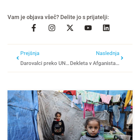
Vam je objava všeč? Delite jo s prijatelji:
Prejšnja
Naslednja
Darovalci preko UNICEF-a Slovenija namenili prek 400.000 € za pomoč otrokom iz Ukrajine
Dekleta v Afganistanu se morajo vrniti v šolo, brez odloga