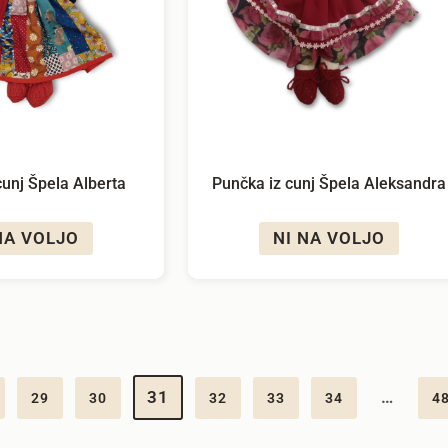
cunj Špela Alberta
Punčka iz cunj Špela Aleksandra
NA VOLJO
NI NA VOLJO
31
…
29
30
32
33
34
4