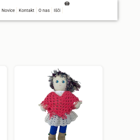
Novice
Kontakt
O nas
Išči