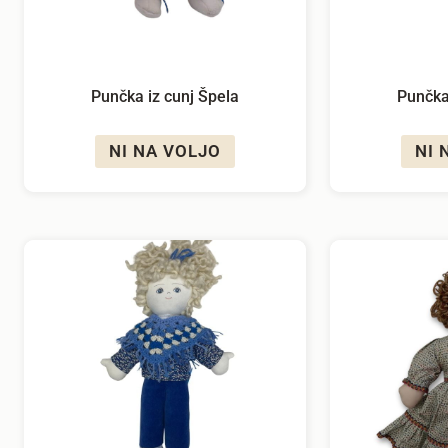
Punčka iz cunj Špela
Punčka
NI NA VOLJO
NI 