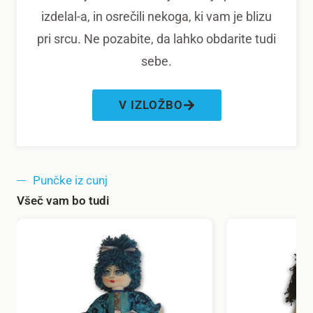
izdelal-a, in osrečili nekoga, ki vam je blizu
pri srcu. Ne pozabite, da lahko obdarite tudi
sebe.
V IZLOŽBO
Punčke iz cunj
Všeč vam bo tudi