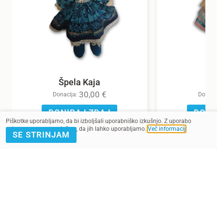
Špela Kaja
30,00
€
Donacija:
Donaci
DONIRAJ ZDAJ
DONI
Piškotke uporabljamo, da bi izboljšali uporabniško izkušnjo. Z uporabo
spletnega mesta soglašate, da jih lahko uporabljamo.
Več informacij
.
SE STRINJAM
POMAGAJ Z
PRIJAVA E-
DONACIJO
NOVICE