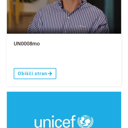
UN0008mo
Obišči stran