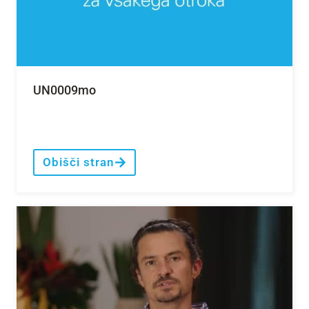
UN0009mo
Obišči stran