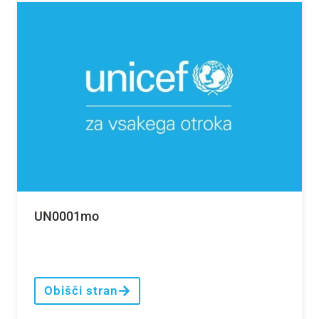
UN0001mo
Obišči stran