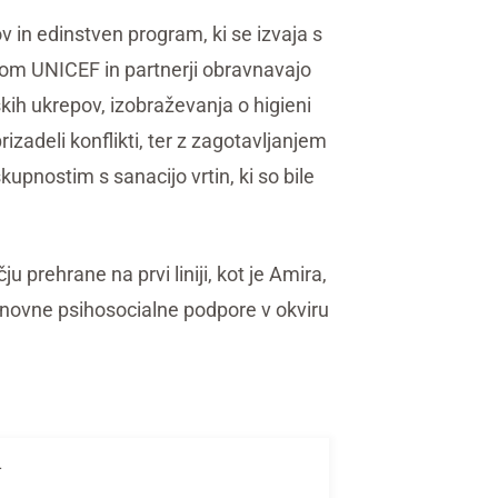
 in edinstven program, ki se izvaja s
om UNICEF in partnerji obravnavajo
ih ukrepov, izobraževanja o higieni
izadeli konflikti, ter z zagotavljanjem
upnostim s sanacijo vrtin, ki so bile
 prehrane na prvi liniji, kot je Amira,
snovne psihosocialne podpore v okviru
4