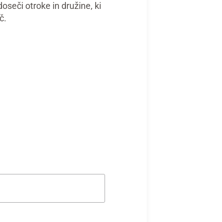
seči otroke in družine, ki
č.