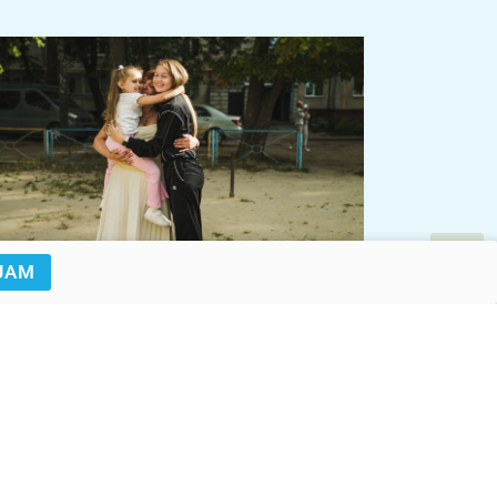
JAM
© UNICEF/UNI862051/Kryvopyshyn