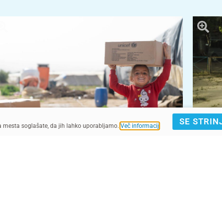
SE STRIN
ga mesta soglašate, da jih lahko uporabljamo.
Več informacij
.
UNICEF/UN0274540/Herwig