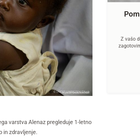
Poma
Z vašo d
zagotovi
© UNICEF/UNI962504/Elfatih
ga varstva Alenaz pregleduje 1-letno
 in zdravljenje.