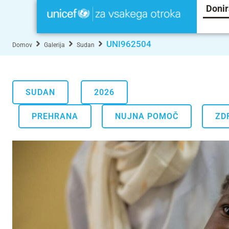
Donir
UNI962504
Domov
Galerija
Sudan
SUDAN
2026
.
.
PREHRANA
NUJNA POMOČ
ZD