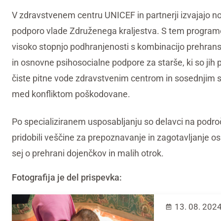
V zdravstvenem centru UNICEF in partnerji izvajajo nov
podporo vlade Združenega kraljestva. S tem program
visoko stopnjo podhranjenosti s kombinacijo prehransk
in osnovne psihosocialne podpore za starše, ki so jih pr
čiste pitne vode zdravstvenim centrom in sosednjim sk
med konfliktom poškodovane.
Po specializiranem usposabljanju so delavci na področju
pridobili veščine za prepoznavanje in zagotavljanje o
sej o prehrani dojenčkov in malih otrok.
Fotografija je del prispevka:
13. 08. 202