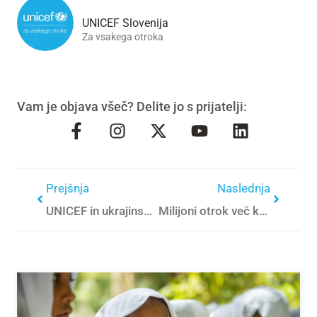
UNICEF Slovenija
Za vsakega otroka
Vam je objava všeč? Delite jo s prijatelji:
Prejšnja
Naslednja
UNICEF in ukrajinski šolarji skupaj o pravilni porabi vode
Milijoni otrok več kot polovico leta preživijo na temperaturah nad 35 °C