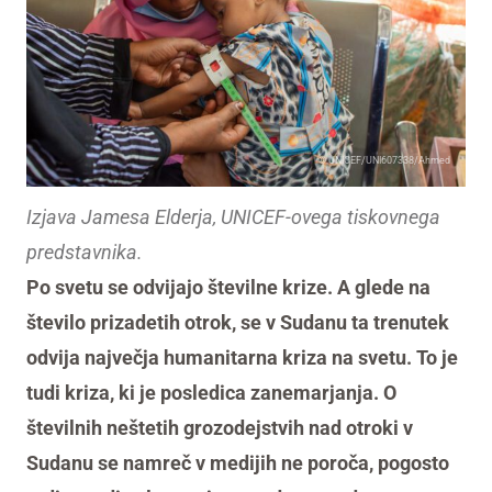
© UNICEF/UNI607338/Ahmed
Izjava Jamesa Elderja, UNICEF-ovega tiskovnega
predstavnika.
Po svetu se odvijajo številne krize. A glede na
število prizadetih otrok, se v Sudanu ta trenutek
odvija največja humanitarna kriza na svetu. To je
tudi kriza, ki je posledica zanemarjanja. O
številnih neštetih grozodejstvih nad otroki v
Sudanu se namreč v medijih ne poroča, pogosto