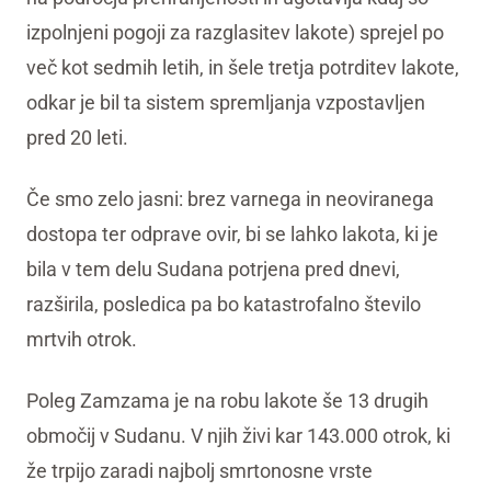
izpolnjeni pogoji za razglasitev lakote) sprejel po
več kot sedmih letih, in šele tretja potrditev lakote,
odkar je bil ta sistem spremljanja vzpostavljen
pred 20 leti.
Če smo zelo jasni: brez varnega in neoviranega
dostopa ter odprave ovir, bi se lahko lakota, ki je
bila v tem delu Sudana potrjena pred dnevi,
razširila, posledica pa bo katastrofalno število
mrtvih otrok.
Poleg Zamzama je na robu lakote še 13 drugih
območij v Sudanu. V njih živi kar 143.000 otrok, ki
že trpijo zaradi najbolj smrtonosne vrste