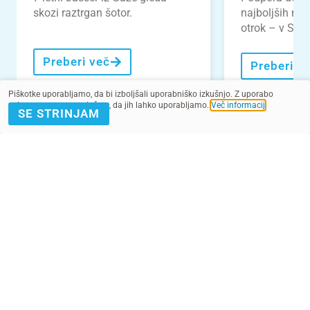
skozi raztrgan šotor.
najboljših nal
otrok – v Slove
Preberi več
Preberi v
Piškotke uporabljamo, da bi izboljšali uporabniško izkušnjo. Z uporabo
spletnega mesta soglašate, da jih lahko uporabljamo.
Več informacij
.
SE STRINJAM
VEČ NOVIC
POMAGAJ Z
PRIJAVA E-
DONACIJO
NOVICE