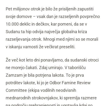
Pet milijonov otrok je bilo že prisiljenih zapustiti
svoje domove – vsak dan je razseljenih povprečno
10.000 deklic in dečkov, kar pomeni, da se v
Sudanu ta hip odvija največja globalna kriza
razseljevanja otrok. Mnogi med njimi so se morali
v iskanju varnosti že večkrat preseliti.
Že več kot leto dni ponavljamo, da sudanski otroci
ne morejo čakati. Zdaj umirajo. V taborišču
Zamzam je bila potrjena lakota. To je prva
potrditev lakote, ki jo je Odbor Famine Review
Committee (ekipa vodilnih neodvisnih
mednarodnih strokovnjakov, ki spremlja razmere
na področju prehranjenosti in ugotavlja kdaj so