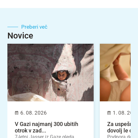
Preberi več
Novice
6. 08. 2026
1. 08. 202
V Gazi najmanj 300 ubitih
Za uspešno 
otrok v zad...
dovolj le odl
7-letni Jasser iz Gaze gleda
Podpora dojen