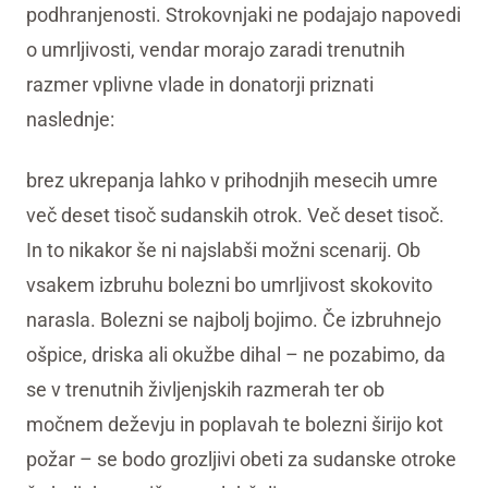
podhranjenosti. Strokovnjaki ne podajajo napovedi
o umrljivosti, vendar morajo zaradi trenutnih
razmer vplivne vlade in donatorji priznati
naslednje:
brez ukrepanja lahko v prihodnjih mesecih umre
več deset tisoč sudanskih otrok. Več deset tisoč.
In to nikakor še ni najslabši možni scenarij. Ob
vsakem izbruhu bolezni bo umrljivost skokovito
narasla. Bolezni se najbolj bojimo. Če izbruhnejo
ošpice, driska ali okužbe dihal – ne pozabimo, da
se v trenutnih življenjskih razmerah ter ob
močnem deževju in poplavah te bolezni širijo kot
požar – se bodo grozljivi obeti za sudanske otroke