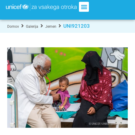
UNI921203
Domov
Galerija
Jemen
© UNICEF/UNI921203/Hayyan