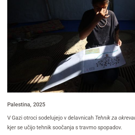
Palestina
2025
,
V Gazi otroci sodelujejo v delavnicah
Tehnik za okreva
kjer se učijo tehnik soočanja s travmo spopadov.