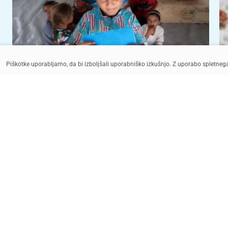
Piškotke uporabljamo, da bi izboljšali uporabniško izkušnjo. Z uporabo spletne
© UNICEF/UNI669105/Nateel
UNICEF/UN0716272/Ayene