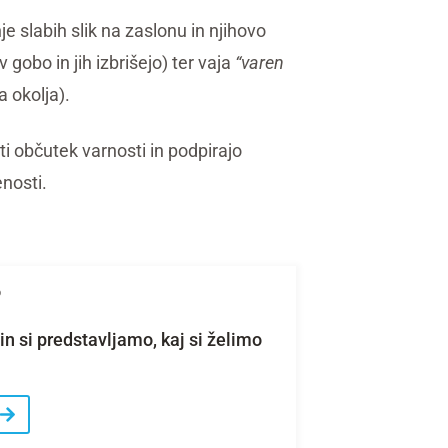
je slabih slik na zaslonu in njihovo
 gobo in jih izbrišejo) ter vaja
“varen
a okolja).
 občutek varnosti in podpirajo
enosti.
6
n si predstavljamo, kaj si želimo