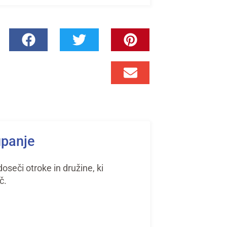
upanje
seči otroke in družine, ki
č.