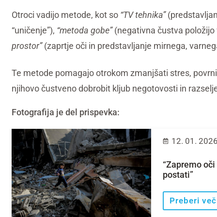
Otroci vadijo metode, kot so
“TV tehnika”
(predstavljan
“uničenje”),
“metoda gobe”
(negativna čustva položijo v
prostor”
(zaprtje oči in predstavljanje mirnega, varneg
Te metode pomagajo otrokom zmanjšati stres, povrniti
njihovo čustveno dobrobit kljub negotovosti in razselj
Fotografija je del prispevka:
12. 01. 202
“Zapremo oči i
postati”
Preberi več