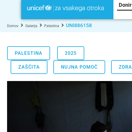
Donir
UNI886158
Domov
Galerija
Palestina
PALESTINA
2025
.
.
ZAŠČITA
NUJNA POMOČ
ZDRA