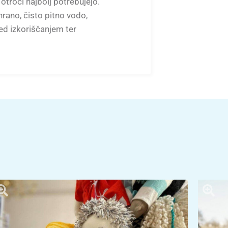
 otroci najbolj potrebujejo.
rano, čisto pitno vodo,
ed izkoriščanjem ter