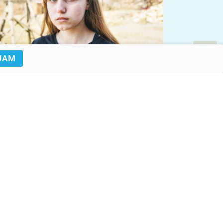
JAM
UNICEF/UN0615958/Hrom
© UNICEF/UNI563016/Elfatih