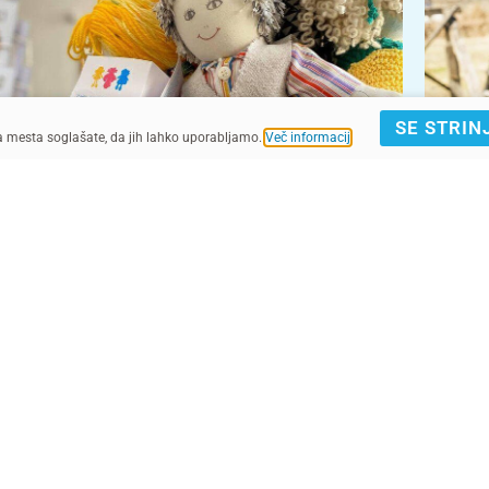
SE STRIN
ga mesta soglašate, da jih lahko uporabljamo.
Več informacij
.
UNICEF Slovenija
UNICEF/UN0615947/Yakimenko