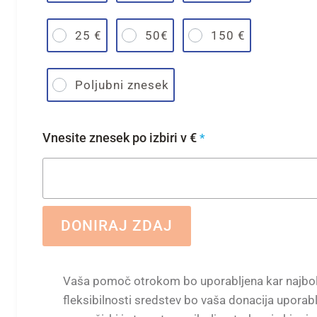
25 €
50€
150 €
Poljubni znesek
Vnesite znesek po izbiri v €
*
DONIRAJ ZDAJ
Vaša pomoč otrokom bo uporabljena kar najbolj
fleksibilnosti sredstev bo vaša donacija uporabl