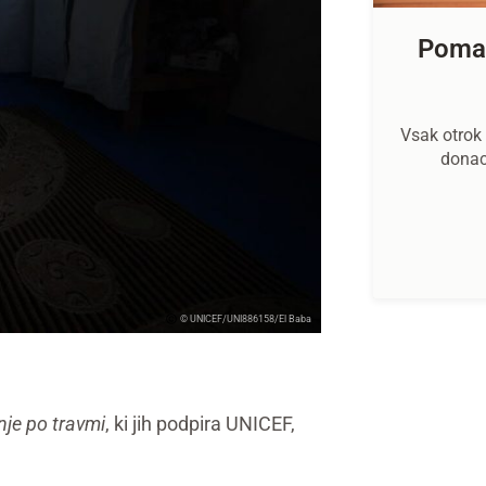
Pomag
Vsak otrok 
donac
© UNICEF/UNI886158/El Baba
nje po travmi
, ki jih podpira UNICEF,