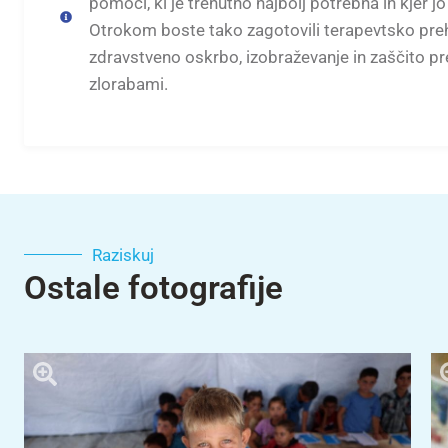
pomoči, ki je trenutno najbolj potrebna in kjer jo
Otrokom boste tako zagotovili terapevtsko preh
zdravstveno oskrbo, izobraževanje in zaščito pr
zlorabami.
Raziskuj
Ostale fotografije