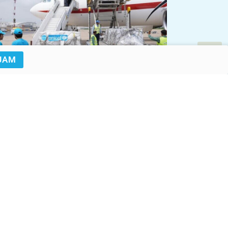
JAM
© UNICEF/UN0699724/Butt
© UNICEF/UNI672249/Leiva