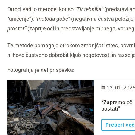
Otroci vadijo metode, kot so
“TV tehnika”
(predstavljan
“uničenje”),
“metoda gobe”
(negativna čustva položijo v
prostor”
(zaprtje oči in predstavljanje mirnega, varneg
Te metode pomagajo otrokom zmanjšati stres, povrniti
njihovo čustveno dobrobit kljub negotovosti in razselj
Fotografija je del prispevka:
12. 01. 202
“Zapremo oči i
postati”
Preberi več