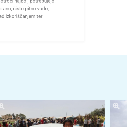
 otroci najbolj potrebujejo.
rano, čisto pitno vodo,
ed izkoriščanjem ter