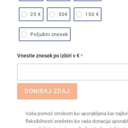
25 €
50€
150 €
Poljubni znesek
Vnesite znesek po izbiri v €
*
DONIRAJ ZDAJ
Vaša pomoč otrokom bo uporabljena kar najbolj
fleksibilnosti sredstev bo vaša donacija uporabl