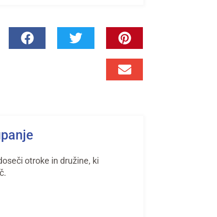
upanje
seči otroke in družine, ki
č.