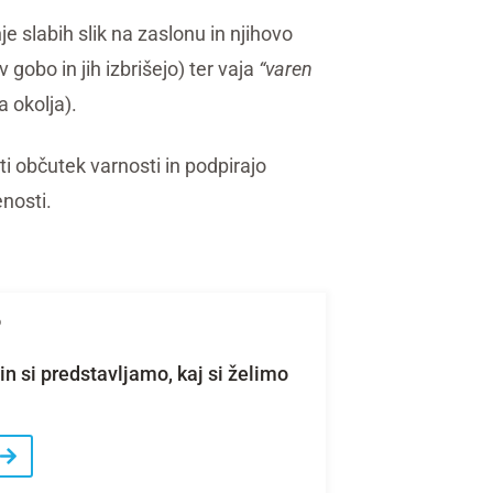
je slabih slik na zaslonu in njihovo
 gobo in jih izbrišejo) ter vaja
“varen
a okolja).
 občutek varnosti in podpirajo
enosti.
6
n si predstavljamo, kaj si želimo