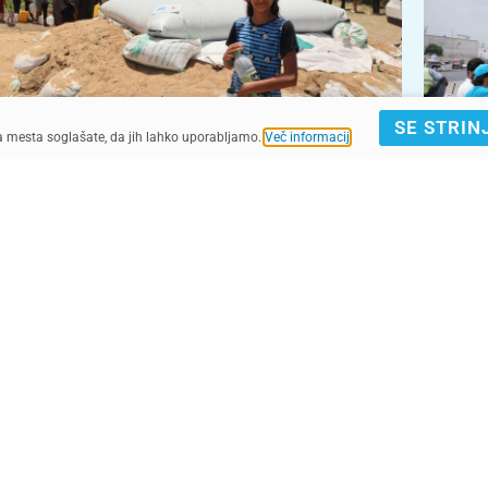
SE STRIN
ga mesta soglašate, da jih lahko uporabljamo.
Več informacij
.
UNICEF/UNI589852/El Baba
UNICEF/UN0465351/Pancic