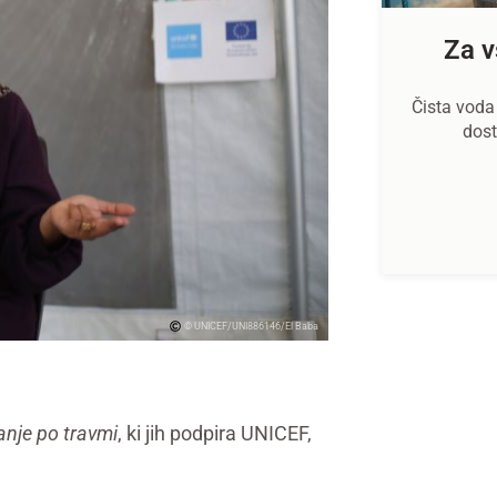
Za v
Čista voda 
dost
© UNICEF/UNI886146/El Baba
anje po travmi
, ki jih podpira UNICEF,