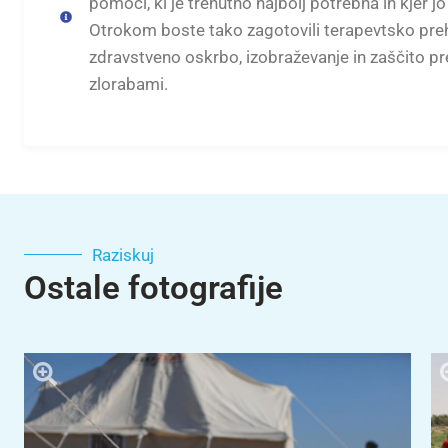
pomoči, ki je trenutno najbolj potrebna in kjer jo
Otrokom boste tako zagotovili terapevtsko preh
zdravstveno oskrbo, izobraževanje in zaščito pr
zlorabami.
Raziskuj
Ostale fotografije