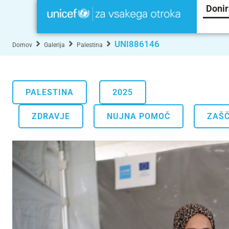
Donir
UNI886146
Domov
Galerija
Palestina
PALESTINA
2025
.
.
ZDRAVJE
NUJNA POMOČ
ZAŠČ