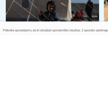
Piškotke uporabljamo, da bi izboljšali uporabniško izkušnjo. Z uporabo spletne
UNICEF/UN0780614/Zayat
UNICEF/UN0622182/Holerga