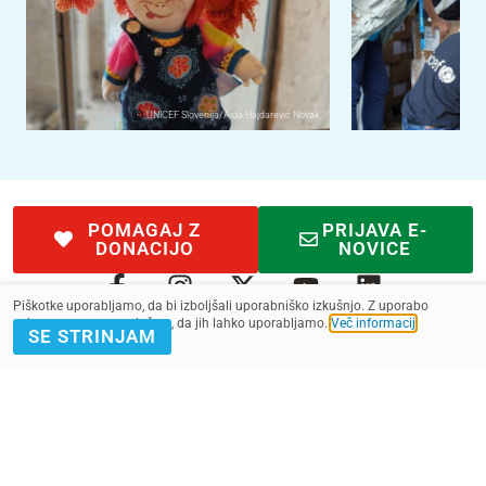
UNICEF Slovenija/Aida Hajdarević Novak
POMAGAJ Z
PRIJAVA E-
DONACIJO
NOVICE
Piškotke uporabljamo, da bi izboljšali uporabniško izkušnjo. Z uporabo
spletnega mesta soglašate, da jih lahko uporabljamo.
Več informacij
.
SE STRINJAM
Kontakt
Pogoji
SMS pogoji
Zasebnost
2022 - 2025. Vse pravice pridržane.
Slovenska fundacija za UNICEF, ustanova