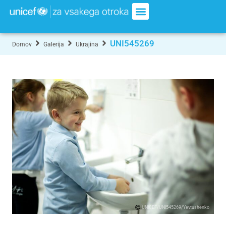
UNI545269
Domov
Galerija
Ukrajina
UNICEF/UNI545269/Yevtushenko