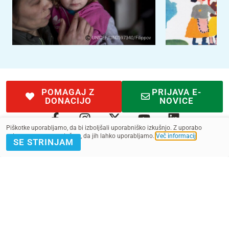
UNICEF/UN0597340/Filippov
POMAGAJ Z
PRIJAVA E-
DONACIJO
NOVICE
Piškotke uporabljamo, da bi izboljšali uporabniško izkušnjo. Z uporabo
spletnega mesta soglašate, da jih lahko uporabljamo.
Več informacij
.
SE STRINJAM
Kontakt
Pogoji
SMS pogoji
Zasebnost
2022 - 2025. Vse pravice pridržane.
Slovenska fundacija za UNICEF, ustanova