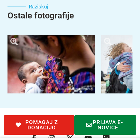
Raziskuj
Ostale fotografije
© UNICEF/UNI235510/Willocq
POMAGAJ Z
PRIJAVA E-
DONACIJO
NOVICE