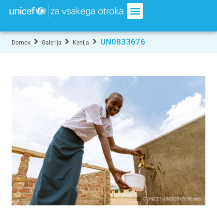
UN0833676
Domov
Galerija
Kenija
© UNICEF/UN0833676/Kidero