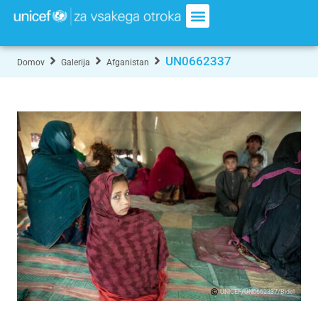
UN0662337
Domov
Galerija
Afganistan
UNICEF/UN0662337/Bidel