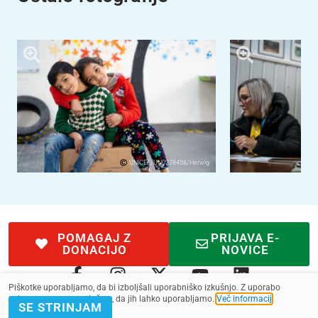
UNICEF/UN0278458/Herwig
POMAGAJ Z
PRIJAVA E-
DONACIJO
NOVICE
Piškotke uporabljamo, da bi izboljšali uporabniško izkušnjo. Z uporabo
spletnega mesta soglašate, da jih lahko uporabljamo.
Več informacij
.
SE STRINJAM