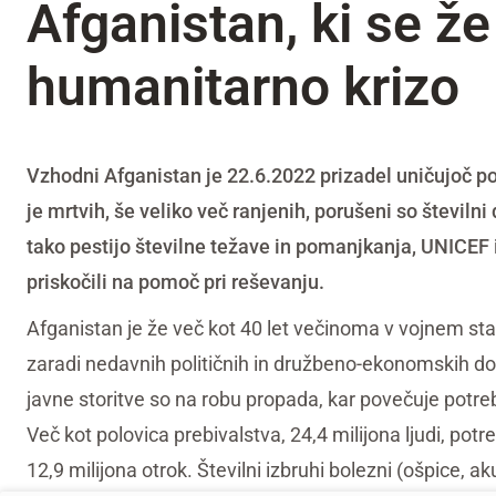
Afganistan, ki se ž
humanitarno krizo
Vzhodni Afganistan je 22.6.2022 prizadel uničujoč potr
je mrtvih, še veliko več ranjenih, porušeni so številn
tako pestijo številne težave in pomanjkanja, UNICEF
priskočili na pomoč pri reševanju.
Afganistan je že več kot 40 let večinoma v vojnem st
zaradi nedavnih političnih in družbeno-ekonomskih do
javne storitve so na robu propada, kar povečuje potreb
Več kot polovica prebivalstva, 24,4 milijona ljudi, po
12,9 milijona otrok. Številni izbruhi bolezni (ošpice, 