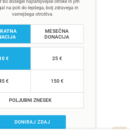
 bo dosegel najranljivejše otroke in jim
l na poti do lepšega, bolj zdravega in
varnejšega otroštva.
KRATNA
MESEČNA
NACIJA
DONACIJA
10 €
25 €
45 €
150 €
POLJUBNI ZNESEK
DONIRAJ ZDAJ