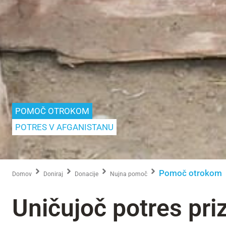
POMOČ OTROKOM
POTRES V AFGANISTANU
Pomoč otrokom
Domov
Doniraj
Donacije
Nujna pomoč
Uničujoč potres pri