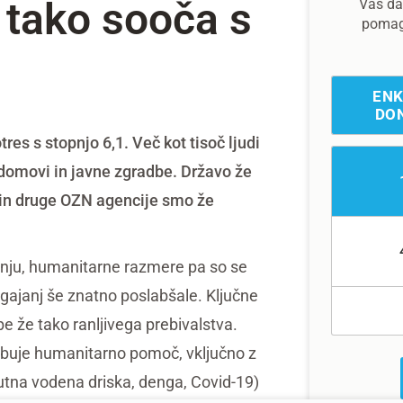
e tako sooča s
Vaš dar
pomaga
EN
DO
es s stopnjo 6,1. Več kot tisoč ljudi
i domovi in javne zgradbe. Državo že
 in druge OZN agencije smo že
anju, humanitarne razmere pa so se
gajanj še znatno poslabšale. Ključne
e že tako ranljivega prebivalstva.
trebuje humanitarno pomoč, vključno z
akutna vodena driska, denga, Covid-19)