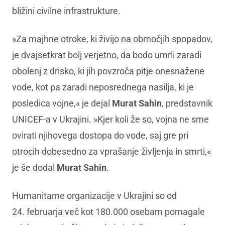
bližini civilne infrastrukture.
»Za majhne otroke, ki živijo na območjih spopadov,
je dvajsetkrat bolj verjetno, da bodo umrli zaradi
obolenj z drisko, ki jih povzroča pitje onesnažene
vode, kot pa zaradi neposrednega nasilja, ki je
posledica vojne,« je dejal
Murat Sahin
, predstavnik
UNICEF-a v Ukrajini. »Kjer koli že so, vojna ne sme
ovirati njihovega dostopa do vode, saj gre pri
otrocih dobesedno za vprašanje življenja in smrti,«
je še dodal
Murat
Sahin
.
Humanitarne organizacije v Ukrajini so od
24. februarja več kot 180.000 osebam pomagale