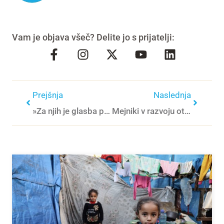
Vam je objava všeč? Delite jo s prijatelji:
Prejšnja
Naslednja
»Za njih je glasba prihodnost, za nas priložnost, da pomagamo otrokom iz Ukrajine.«
Mejniki v razvoju otroka pri 6 mesecih