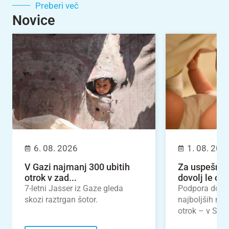
Preberi več
Novice
6. 08. 2026
1. 08. 202
V Gazi najmanj 300 ubitih
Za uspešno 
otrok v zad...
dovolj le odl
7-letni Jasser iz Gaze gleda
Podpora dojen
skozi raztrgan šotor.
najboljših nal
otrok – v Slove