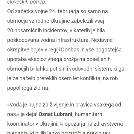
človeških potreb.
Od začetka vojne 24. februarja so samo na
območju vzhodne Ukrajine zabeležili vsaj
20 posamičnih incidentov, v katerih je bila
poškodovana vodna infrastruktura. Nedavne
okrepitve bojev v regiji Donbas in vse pogostejša
uporaba eksplozivnega orožja na poseljenih
območjih bi lahko potisnili vodovodni sistem, ki ga
je že načelo preteklih osem let konflikta, na rob
popolnega zloma.
»Voda je nujna za življenje in pravica vsakega od
nas,« je dejal
Osnat Lubrani
, humanitarni
koordinator v Ukrajini, ki opozarja na zdravstvena
tveganja, ki bi jih lahko povzročila prekinitev