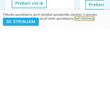
Preberi več
Preberi v
Piškotke uporabljamo, da bi izboljšali uporabniško izkušnjo. Z uporabo
spletnega mesta soglašate, da jih lahko uporabljamo.
Več informacij
.
SE STRINJAM
VEČ NOVIC
POMAGAJ Z
PRIJAVA E-
DONACIJO
NOVICE
Kontakt
Pogoji
SMS pogoji
Zasebnost
2022 - 2025. Vse pravice pridržane.