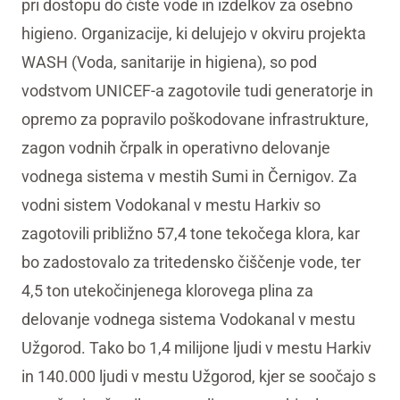
pri dostopu do čiste vode in izdelkov za osebno
higieno. Organizacije, ki delujejo v okviru projekta
WASH (Voda, sanitarije in higiena), so pod
vodstvom UNICEF-a zagotovile tudi generatorje in
opremo za popravilo poškodovane infrastrukture,
zagon vodnih črpalk in operativno delovanje
vodnega sistema v mestih Sumi in Černigov. Za
vodni sistem Vodokanal v mestu Harkiv so
zagotovili približno 57,4 tone tekočega klora, kar
bo zadostovalo za tritedensko čiščenje vode, ter
4,5 ton utekočinjenega klorovega plina za
delovanje vodnega sistema Vodokanal v mestu
Užgorod. Tako bo 1,4 milijone ljudi v mestu Harkiv
in 140.000 ljudi v mestu Užgorod, kjer se soočajo s