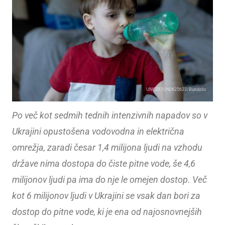
UNICEF/UN0625623/Bundzilo
Po več kot sedmih tednih intenzivnih napadov so v
Ukrajini opustošena vodovodna in električna
omrežja, zaradi česar 1,4 milijona ljudi na vzhodu
države nima dostopa do čiste pitne vode, še 4,6
milijonov ljudi pa ima do nje le omejen dostop. Več
kot 6 milijonov ljudi v Ukrajini se vsak dan bori za
dostop do pitne vode, ki je ena od najosnovnejših