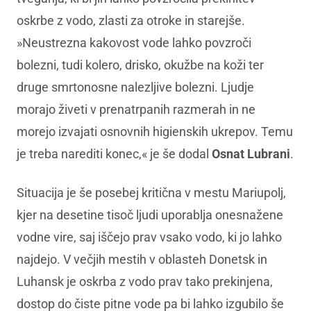
oskrbe z vodo, zlasti za otroke in starejše.
»Neustrezna kakovost vode lahko povzroči
bolezni, tudi kolero, drisko, okužbe na koži ter
druge smrtonosne nalezljive bolezni. Ljudje
morajo živeti v prenatrpanih razmerah in ne
morejo izvajati osnovnih higienskih ukrepov. Temu
je treba narediti konec,« je še dodal
Osnat Lubrani
.
Situacija je še posebej kritična v mestu Mariupolj,
kjer na desetine tisoč ljudi uporablja onesnažene
vodne vire, saj iščejo prav vsako vodo, ki jo lahko
najdejo. V večjih mestih v oblasteh Donetsk in
Luhansk je oskrba z vodo prav tako prekinjena,
dostop do čiste pitne vode pa bi lahko izgubilo še