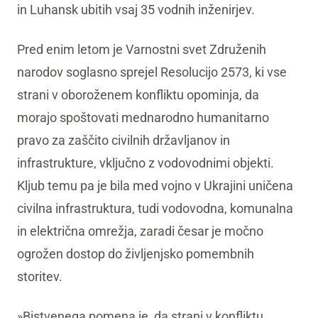
in Luhansk ubitih vsaj 35 vodnih inženirjev.
Pred enim letom je Varnostni svet Združenih
narodov soglasno sprejel Resolucijo 2573, ki vse
strani v oboroženem konfliktu opominja, da
morajo spoštovati mednarodno humanitarno
pravo za zaščito civilnih državljanov in
infrastrukture, vključno z vodovodnimi objekti.
Kljub temu pa je bila med vojno v Ukrajini uničena
civilna infrastruktura, tudi vodovodna, komunalna
in električna omrežja, zaradi česar je močno
ogrožen dostop do življenjsko pomembnih
storitev.
»Bistvenega pomena je, da strani v konfliktu