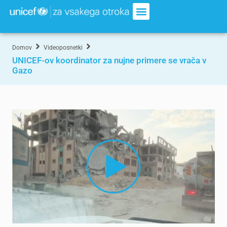
Domov
Videoposnetki
UNICEF-ov koordinator za nujne primere se vrača v
Gazo