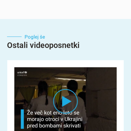
Poglej še
Ostali videoposnetki