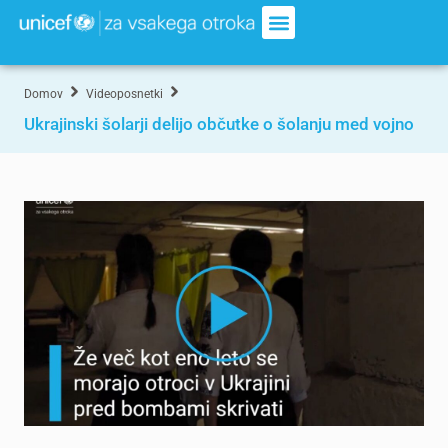
Domov
Videoposnetki
Ukrajinski šolarji delijo občutke o šolanju med vojno