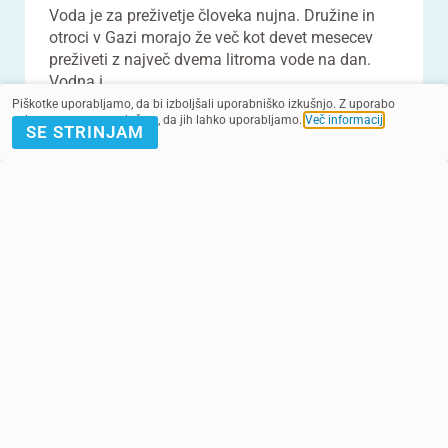
Voda je za preživetje človeka nujna. Družine in
otroci v Gazi morajo že več kot devet mesecev
preživeti z največ dvema litroma vode na dan.
Vodna i...
Piškotke uporabljamo, da bi izboljšali uporabniško izkušnjo. Z uporabo
spletnega mesta soglašate, da jih lahko uporabljamo.
Več informacij
.
SE STRINJAM
VEČ
VSI VIDEOPOSNETKI
POMAGAJ Z
PRIJAVA E-
DONACIJO
NOVICE