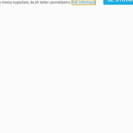
ga mesta soglašate, da jih lahko uporabljamo.
Več informacij
.
laine
Otroci v Gazi potrebujejo 
arnih vodnih,
V Gazi gorivo za otroke predstav
i zaradi
Nemotena oskrba z gorivom zagota
pridobiv...
VEČ