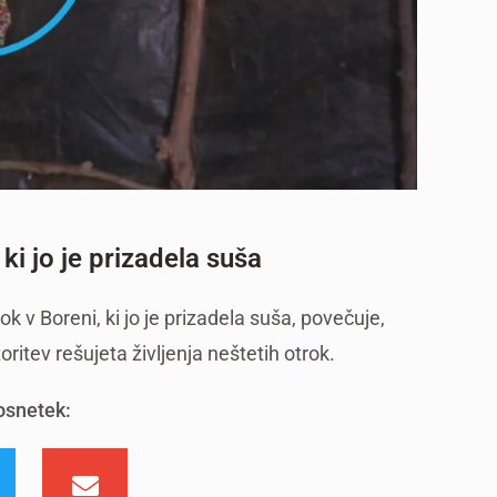
ki jo je prizadela suša
 v Boreni, ki jo je prizadela suša, povečuje,
itev rešujeta življenja neštetih otrok.
osnetek: