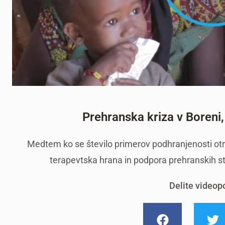
Prehranska kriza v Boreni, 
Medtem ko se število primerov podhranjenosti otrok
terapevtska hrana in podpora prehranskih stor
Delite videop