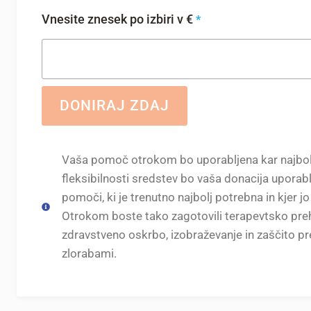
Vnesite znesek po izbiri v €
*
DONIRAJ ZDAJ
Vaša pomoč otrokom bo uporabljena kar najbolj
fleksibilnosti sredstev bo vaša donacija uporabl
pomoči, ki je trenutno najbolj potrebna in kjer jo
Otrokom boste tako zagotovili terapevtsko preh
zdravstveno oskrbo, izobraževanje in zaščito pr
zlorabami.