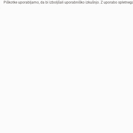
Piškotke uporabljamo, da bi izboljšali uporabniško izkušnjo. Z uporabo spletne
Pomanjkanje čiste pitne vode: Zgodba Ghis
Posledice onesnažene vode so lahko smrtonosne. Brez v
sanitarnih in higienskih storitev so otroci še bolj ogrožen
podhranjenos...
VEČ