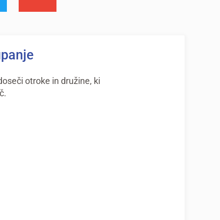
upanje
seči otroke in družine, ki
č.